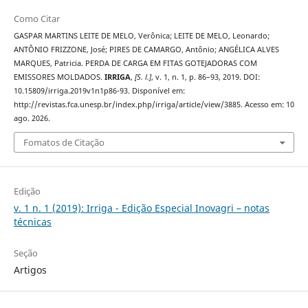
Como Citar
GASPAR MARTINS LEITE DE MELO, Verônica; LEITE DE MELO, Leonardo;
ANTÔNIO FRIZZONE, José; PIRES DE CAMARGO, Antônio; ANGÉLICA ALVES
MARQUES, Patricia. PERDA DE CARGA EM FITAS GOTEJADORAS COM
EMISSORES MOLDADOS.
IRRIGA
,
[S. l.]
, v. 1, n. 1, p. 86–93, 2019. DOI:
10.15809/irriga.2019v1n1p86-93. Disponível em:
http://revistas.fca.unesp.br/index.php/irriga/article/view/3885. Acesso em: 10
ago. 2026.
Fomatos de Citação
Edição
v. 1 n. 1 (2019): Irriga - Edição Especial Inovagri – notas
técnicas
Seção
Artigos