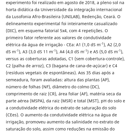
experimento foi realizado em agosto de 2018, a pleno sol na
horta didática da Universidade da integração internacional
da Lusofonia Afro-Brasileira (UNILAB), Redenção, Ceará. O
delineamento experimental foi inteiramente casualizado
(DIC), em esquema fatorial 5x4, com 4 repetições. O
primeiro fator referente aos valores de condutividade
-1
elétrica da água de irrigação - CEa: A1 (1,0 dS m
), A2 (2,0
-1
-1
-1
-1
dS m
), A3 (3,0 dS 11 m
), A4 (4,0 dS m
) e A5 (5,0 dS m
),
versus as coberturas adotadas, C1 (sem cobertura-controle),
C2 (palha de arroz), C3 (bagana de cana-de-açúcar) e C4
(resíduos vegetais de espontâneas). Aos 35 dias após a
semeadura, foram avaliadas: altura das plantas (AP),
número de folhas (NF), diâmetro do colmo (DC),
comprimento de raiz (CR), área foliar (AF), matéria seca da
parte aérea (MSPA), da raiz (MSR) e total (MST), pH do solo e
a condutividade elétrica do extrato de saturação do solo
(CEes). O aumento da condutividade elétrica na água de
irrigação, promoveu aumento da salinidade no extrato de
saturação do solo, assim como reduções na emissão do