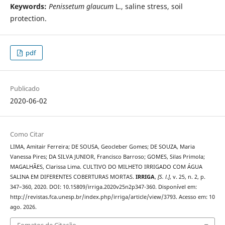
Keywords:
Penissetum glaucum
L., saline stress, soil
protection.
pdf
Publicado
2020-06-02
Como Citar
LIMA, Amitair Ferreira; DE SOUSA, Geocleber Gomes; DE SOUZA, Maria
Vanessa Pires; DA SILVA JUNIOR, Francisco Barroso; GOMES, Silas Primola;
MAGALHÃES, Clarissa Lima. CULTIVO DO MILHETO IRRIGADO COM ÁGUA
SALINA EM DIFERENTES COBERTURAS MORTAS.
IRRIGA
,
[S. l.]
, v. 25, n. 2, p.
347–360, 2020. DOI: 10.15809/irriga.2020v25n2p347-360. Disponível em:
http://revistas.fca.unesp.br/index.php/irriga/article/view/3793. Acesso em: 10
ago. 2026.
Fomatos de Citação