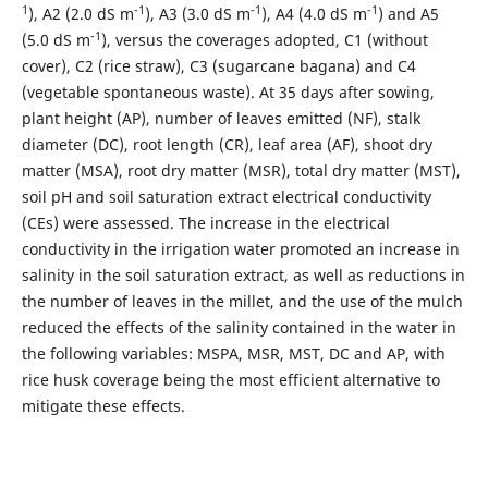
1
-1
-1
-1
), A2 (2.0 dS m
), A3 (3.0 dS m
), A4 (4.0 dS m
) and A5
-1
(5.0 dS m
), versus the coverages adopted, C1 (without
cover), C2 (rice straw), C3 (sugarcane bagana) and C4
(vegetable spontaneous waste). At 35 days after sowing,
plant height (AP), number of leaves emitted (NF), stalk
diameter (DC), root length (CR), leaf area (AF), shoot dry
matter (MSA), root dry matter (MSR), total dry matter (MST),
soil pH and soil saturation extract electrical conductivity
(CEs) were assessed. The increase in the electrical
conductivity in the irrigation water promoted an increase in
salinity in the soil saturation extract, as well as reductions in
the number of leaves in the millet, and the use of the mulch
reduced the effects of the salinity contained in the water in
the following variables: MSPA, MSR, MST, DC and AP, with
rice husk coverage being the most efficient alternative to
mitigate these effects.