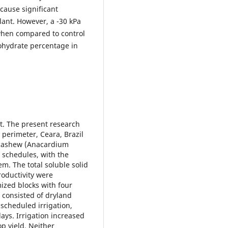
 cause significant
lant. However, a -30 kPa
when compared to control
bohydrate percentage in
s
. The present research
 perimeter, Ceara, Brazil
 cashew (Anacardium
n schedules, with the
em. The total soluble solid
roductivity were
ized blocks with four
 consisted of dryland
 scheduled irrigation,
ays. Irrigation increased
p yield. Neither