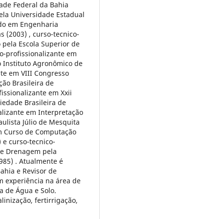
ade Federal da Bahia
ela Universidade Estadual
rado em Engenharia
 (2003) , curso-tecnico-
 pela Escola Superior de
co-profissionalizante em
 Instituto Agronômico de
nte em VIII Congresso
ção Brasileira de
issionalizante em Xxii
iedade Brasileira de
nalizante em Interpretação
ulista Júlio de Mesquita
 em Curso de Computação
 e curso-tecnico-
o e Drenagem pela
985) . Atualmente é
Bahia e Revisor de
m experiência na área de
a de Água e Solo.
inização, fertirrigação,