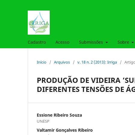
Cadastro
Acesso
Submissões
Sobre
Início
/
Arquivos
/
v. 18 n. 2 (2013): Irriga
/
Artig
PRODUÇÃO DE VIDEIRA ‘SU
DIFERENTES TENSÕES DE Á
Essione Ribeiro Souza
UNESP
Valtamir Gonçalves Ribeiro