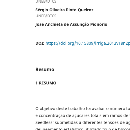
UNEB/DTCS
Sérgio Oliveira Pinto Queiroz
UNEB/DTCS
José Anchieta de Assunção Pionório
DOI:
https://doi.org/10.15809/irriga.2013v18n2
Resumo
1 RESUMO
O objetivo deste trabalho foi avaliar o número t
e concentração de açúcares totais em ramos de v
Seedless’ submetidas a diferentes tensões de á
delineamento estatístico utilizado foi o de bloc