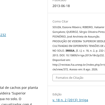
2013-06-18
Como Citar
SOUZA, Essione Ribeiro; RIBEIRO, Valtamir
Gonçalves; QUEIROZ, Sérgio Oliveira Pinto
p232
PIONÓRIO, José Anchieta de Assunção.
PRODUÇÃO DE VIDEIRA ‘SUPERIOR SEEDLE
CULTIVADAS EM DIFERENTES TENSÕES DE
NO SOLO.
IRRIGA
,
[S. l.]
, v. 18, n. 2, p. 232
2013. DOI: 10.15809/irriga.2013v18n2p232.
Disponível em:
http://revistas.fca.unesp.br/index.php/irri
cle/view/372. Acesso em: 8 ago. 2026.
Fomatos de Citação
otal de cachos por planta
ideira ‘Superior
Edição
gua no solo. O
v. 18 n. 2 (2013): Irriga
os casualizados com 4