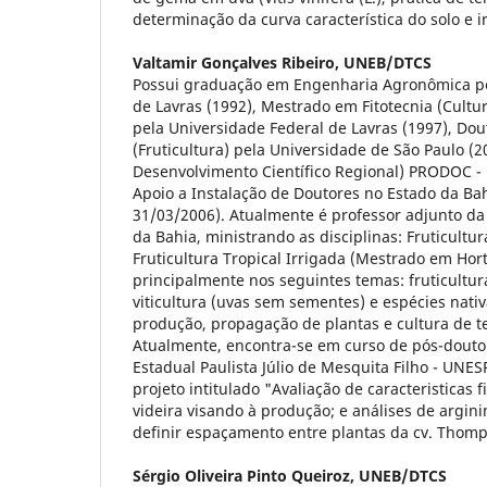
determinação da curva característica do solo e i
Valtamir Gonçalves Ribeiro,
UNEB/DTCS
Possui graduação em Engenharia Agronômica pe
de Lavras (1992), Mestrado em Fitotecnia (Cultu
pela Universidade Federal de Lavras (1997), Dou
(Fruticultura) pela Universidade de São Paulo (20
Desenvolvimento Científico Regional) PRODOC -
Apoio a Instalação de Doutores no Estado da Ba
31/03/2006). Atualmente é professor adjunto da
da Bahia, ministrando as disciplinas: Fruticultu
Fruticultura Tropical Irrigada (Mestrado em Hort
principalmente nos seguintes temas: fruticultur
viticultura (uvas sem sementes) e espécies nati
produção, propagação de plantas e cultura de te
Atualmente, encontra-se em curso de pós-douto
Estadual Paulista Júlio de Mesquita Filho - UN
projeto intitulado "Avaliação de caracteristicas 
videira visando à produção; e análises de argini
definir espaçamento entre plantas da cv. Thomp
Sérgio Oliveira Pinto Queiroz,
UNEB/DTCS