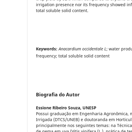
irrigation presence nor its frequency showed in
total soluble solid content.
Keywords:
Anacardium occidentale L
; water produ
frequency; total soluble solid content
Biografia do Autor
Essione Ribeiro Souza,
UNESP
Possui graduação em Engenharia Agronômica, m
Irrigada (DTCS/UNEB) e doutoranda em Horticul
principalmente nos seguintes temas: na Técnica 
de gema em uva (Vitis vinifera (L.), prática de t