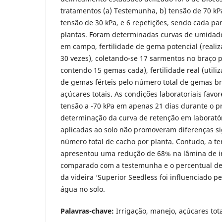
tratamentos (a) Testemunha, b) tensão de 70 kPa
tensão de 30 kPa, e 6 repetições, sendo cada pa
plantas. Foram determinadas curvas de umidade
em campo, fertilidade de gema potencial (reali
30 vezes), coletando-se 17 sarmentos no braço p
contendo 15 gemas cada), fertilidade real (util
de gemas férteis pelo número total de gemas br
açúcares totais. As condições laboratoriais fav
tensão a -70 kPa em apenas 21 dias durante o 
determinação da curva de retenção em laboratór
aplicadas ao solo não promoveram diferenças si
número total de cacho por planta. Contudo, a te
apresentou uma redução de 68% na lâmina de i
comparado com a testemunha e o percentual de
da videira ‘Superior Seedless foi influenciado p
água no solo.
Palavras-chave:
Irrigação, manejo, açúcares tot