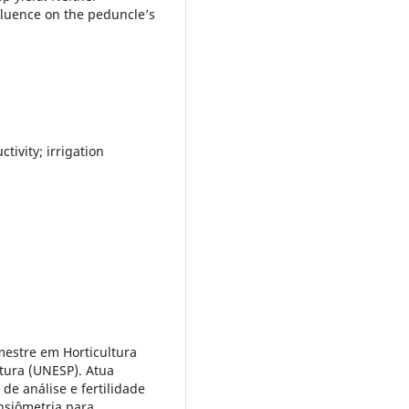
fluence on the peduncle’s
ctivity; irrigation
estre em Horticultura
tura (UNESP). Atua
de análise e fertilidade
ensiômetria para