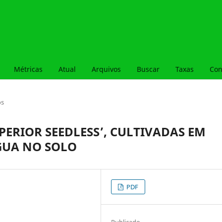
Métricas
Atual
Arquivos
Buscar
Taxas
Con
os
PERIOR SEEDLESS’, CULTIVADAS EM
GUA NO SOLO
PDF
Publicado