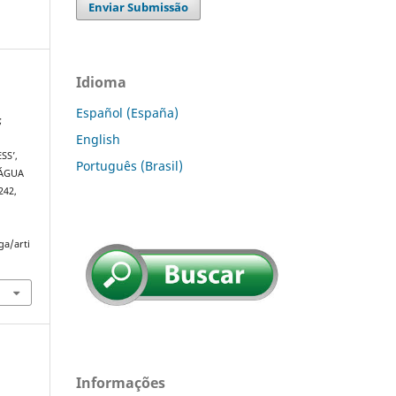
Enviar Submissão
Idioma
Español (España)
;
English
SS’,
Português (Brasil)
 ÁGUA
–242,
ga/arti
Informações