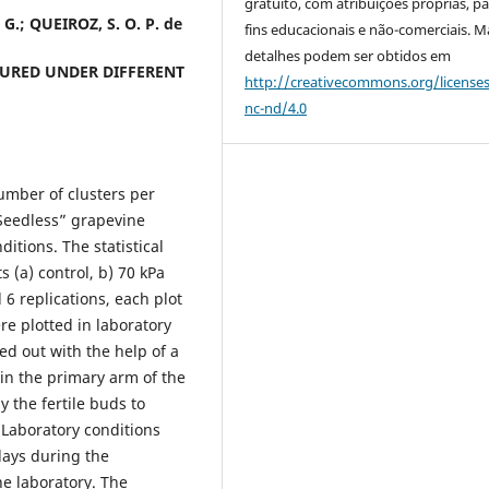
gratuito, com atribuições próprias, p
 G.; QUEIROZ, S. O. P. de
fins educacionais e não-comerciais. M
detalhes podem ser obtidos em
TURED UNDER DIFFERENT
http://creativecommons.org/license
nc-nd/4.0
number of clusters per
 Seedless” grapevine
itions. The statistical
 (a) control, b) 70 kPa
 6 replications, each plot
re plotted in laboratory
ied out with the help of a
in the primary arm of the
y the fertile buds to
 Laboratory conditions
 days during the
he laboratory. The