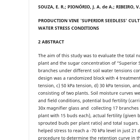
SOUZA, E. R.; PIONÓRIO, J. A. de A.; RIBEIRO, V.
PRODUCTION VINE 'SUPERIOR SEEDLESS' CUL
WATER STRESS CONDITIONS
2 ABSTRACT
The aim of this study was to evaluate the total 
plant and the sugar concentration of “Superior
branches under different soil water tensions cond
design was a randomized block with 4 treatments
tension, c) 50 kPa tension, d) 30 kPa tension, and
consisting of two plants. Soil moisture curves we
and field conditions, potential bud fertility (carr
30x magnifier glass and collecting 17 branches 
plant with 15 buds each), actual fertility (given b
sprouted buds per plant ratio) and total sugars.
helped stress to reach a -70 kPa level in just 21
procedure to determine the retention curve in t