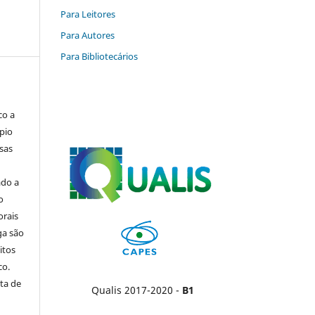
Para Leitores
Para Autores
Para Bibliotecários
co a
pio
sas
ado a
o
orais
ga são
itos
co.
ta de
Qualis 2017-2020 -
B1