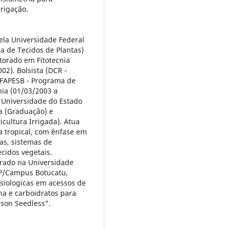
rrigação.
la Universidade Federal
ra de Tecidos de Plantas)
torado em Fitotecnia
02). Bolsista (DCR -
 FAPESB - Programa de
hia (01/03/2003 a
 Universidade do Estado
ra (Graduação) e
icultura Irrigada). Atua
a tropical, com ênfase em
vas, sistemas de
cidos vegetais.
rado na Universidade
ESP/Campus Botucatu,
fisiologicas em acessos de
na e carboidratos para
son Seedless".