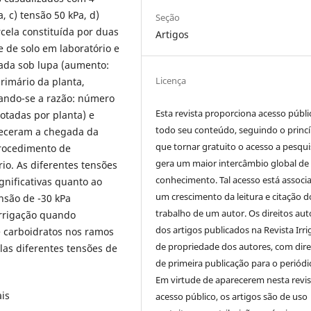
, c) tensão 50 kPa, d)
Seção
rcela constituída por duas
Artigos
 de solo em laboratório e
zada sob lupa (aumento:
Licença
rimário da planta,
izando-se a razão: número
Esta revista proporciona acesso públi
otadas por planta) e
todo seu conteúdo, seguindo o princí
oreceram a chegada da
que tornar gratuito o acesso a pesqui
procedimento de
gera um maior intercâmbio global de
io. As diferentes tensões
conhecimento. Tal acesso está associ
gnificativas quanto ao
um crescimento da leitura e citação d
nsão de -30 kPa
trabalho de um autor. Os direitos aut
rrigação quando
dos artigos publicados na Revista Irri
 carboidratos nos ramos
de propriedade dos autores, com dire
elas diferentes tensões de
de primeira publicação para o periódi
Em virtude de aparecerem nesta revis
ais
acesso público, os artigos são de uso