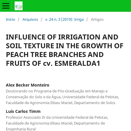
Início
/
Arquivos
/
v. 24 n. 3 (2019): Irriga
/
Artigos
INFLUENCE OF IRRIGATION AND
SOIL TEXTURE IN THE GROWTH OF
PEACH TREE BRANCHES AND
FRUITS OF cv. ESMERALDA1
Alex Becker Monteiro
Doutorando no Programa de Pós-Graduação em Manejo e
Conservação do Solo e da Água, Universidade Federal de Pelotas,
Faculdade de Agronomia Eliseu Maciel, Departamento de Solos
Luís Carlos Timm
Professor Associado IV da Universidade Federal de Pelotas,
Faculdade de Agronomia Eliseu Maciel, Departamento de
Engenharia Rural