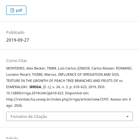
pdf
Publicado
2019-09-27
Como Citar
MONTEIRO, Alex Becker; TIMM, Luís Carlos; JÚNIOR, Carlos Reisser; ROMANO,
Luciano Recart; TOEBE, Marcos. INFLUENCE OF IRRIGATION AND SOIL
TEXTURE IN THE GROWTH OF PEACH TREE BRANCHES AND FRUITS OF cv.
ESMERALDA1.
IRRIGA
,
[S. l.]
, v. 24, n. 3, p. 610–623, 2019. DOI:
10.15809/irriga.2019v24n3p610-623. Disponível em:
http://revistas.fca.unesp.br/index.php/irriga/article/view/3707. Acesso em: 6
ago. 2026.
Fomatos de Citação
Edição