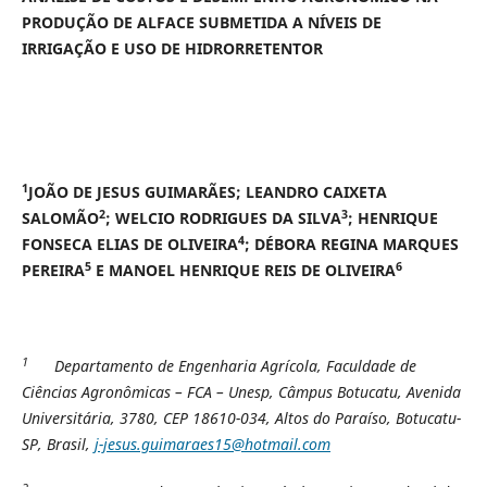
PRODUÇÃO DE ALFACE SUBMETIDA A NÍVEIS DE
IRRIGAÇÃO E USO DE HIDRORRETENTOR
1
JOÃO DE JESUS GUIMARÃES; LEANDRO CAIXETA
2
3
SALOMÃO
; WELCIO RODRIGUES DA SILVA
; HENRIQUE
4
FONSECA ELIAS DE OLIVEIRA
; DÉBORA REGINA MARQUES
5
6
PEREIRA
E MANOEL HENRIQUE REIS DE OLIVEIRA
1
Departamento de Engenharia Agrícola, Faculdade de
Ciências Agronômicas – FCA – Unesp, Câmpus Botucatu, Avenida
Universitária, 3780, CEP 18610-034, Altos do Paraíso, Botucatu-
SP, Brasil,
j-jesus.guimaraes15@hotmail.com