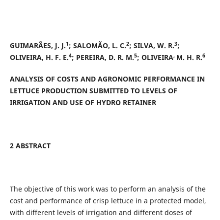
1
2
3
GUIMARÃES, J. J.
; SALOMÃO, L. C.
; SILVA, W. R.
;
4
5
,
6
OLIVEIRA, H. F. E.
; PEREIRA, D. R. M.
; OLIVEIRA
M. H. R.
ANALYSIS OF COSTS AND AGRONOMIC PERFORMANCE IN
LETTUCE PRODUCTION SUBMITTED TO LEVELS OF
IRRIGATION AND USE OF HYDRO RETAINER
2 ABSTRACT
The objective of this work was to perform an analysis of the
cost and performance of crisp lettuce in a protected model,
with different levels of irrigation and different doses of