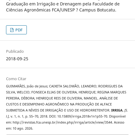
Graduação em Irrigação e Drenagem pela Faculdade de
Ciências Agronômicas FCA/UNESP ? Campus Botucatu.
PDF
Publicado
2018-09-25
Como Citar
GUIMARÃES, João de Jesus; CAIXETA SALOMÃO, LEANDRO; RODRIGUES DA
SILVA, WELCIO; FONSECA ELIAS DE OLIVEIRA, HENRIQUE; REGINA MARQUES
PEREIRA, DÉBORA; HENRIQUE REIS DE OLIVEIRA, MANOEL. ANÁLISE DE
CUSTOS E DESEMPENHO AGRONÔMICO NA PRODUÇÃO DE ALFACE
SUBMETIDA A NÍVEIS DE IRRIGAÇÃO E USO DE HIDRORRETENTOR.
IRRIGA
,
[S.
l.]
, v. 1, n. 1, p. 55–70, 2018. DOI: 10.15809/irriga.2018v1n1p55-70. Disponível
em: http://revistas.fca.unesp.br/index.php/irriga/article/view/3544. Acesso
em: 10 ago. 2026.