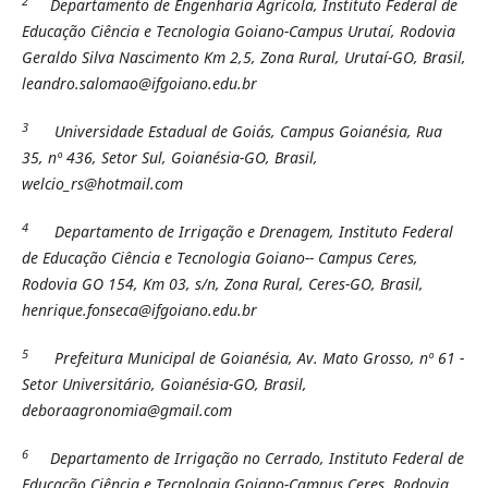
2
Departamento de Engenharia Agrícola,
Instituto Federal de
Educação Ciência e Tecnologia Goiano-Campus Urutaí, Rodovia
Geraldo Silva Nascimento Km 2,5, Zona Rural, Urutaí-GO, Brasil,
leandro.salomao@ifgoiano.edu.br
3
Universidade Estadual de Goiás, Campus Goianésia, Rua
35, nº 436, Setor Sul, Goianésia-GO, Brasil,
welcio_rs@hotmail.com
4
Departamento de Irrigação e Drenagem,
Instituto Federal
de Educação Ciência e Tecnologia Goiano-- Campus Ceres,
Rodovia GO 154, Km 03, s/n, Zona Rural, Ceres-GO, Brasil,
henrique.fonseca@ifgoiano.edu.br
5
Prefeitura Municipal de Goianésia, Av. Mato Grosso,
nº 61 -
Setor Universitário, Goianésia-GO, Brasil,
deboraagronomia@gmail.com
6
Departamento de Irrigação no Cerrado, Instituto Federal de
Educação Ciência e Tecnologia Goiano-Campus Ceres, Rodovia