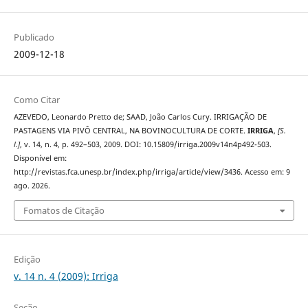
Publicado
2009-12-18
Como Citar
AZEVEDO, Leonardo Pretto de; SAAD, João Carlos Cury. IRRIGAÇÃO DE
PASTAGENS VIA PIVÔ CENTRAL, NA BOVINOCULTURA DE CORTE.
IRRIGA
,
[S.
l.]
, v. 14, n. 4, p. 492–503, 2009. DOI: 10.15809/irriga.2009v14n4p492-503.
Disponível em:
http://revistas.fca.unesp.br/index.php/irriga/article/view/3436. Acesso em: 9
ago. 2026.
Fomatos de Citação
Edição
v. 14 n. 4 (2009): Irriga
Seção