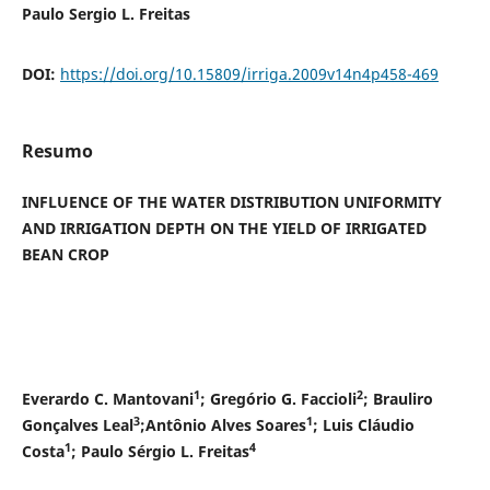
Paulo Sergio L. Freitas
DOI:
https://doi.org/10.15809/irriga.2009v14n4p458-469
Resumo
INFLUENCE OF THE WATER DISTRIBUTION UNIFORMITY
AND IRRIGATION DEPTH ON THE YIELD OF IRRIGATED
BEAN CROP
1
2
Everardo C. Mantovani
; Gregório G. Faccioli
; Brauliro
3
1
Gonçalves Leal
;Antônio Alves Soares
; Luis Cláudio
1
4
Costa
; Paulo Sérgio L. Freitas