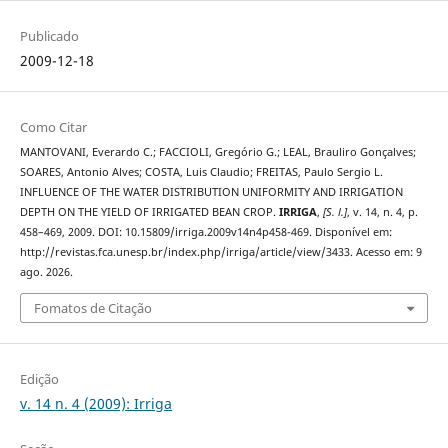
Publicado
2009-12-18
Como Citar
MANTOVANI, Everardo C.; FACCIOLI, Gregório G.; LEAL, Brauliro Gonçalves;
SOARES, Antonio Alves; COSTA, Luis Claudio; FREITAS, Paulo Sergio L.
INFLUENCE OF THE WATER DISTRIBUTION UNIFORMITY AND IRRIGATION
DEPTH ON THE YIELD OF IRRIGATED BEAN CROP.
IRRIGA
,
[S. l.]
, v. 14, n. 4, p.
458–469, 2009. DOI: 10.15809/irriga.2009v14n4p458-469. Disponível em:
http://revistas.fca.unesp.br/index.php/irriga/article/view/3433. Acesso em: 9
ago. 2026.
Fomatos de Citação
Edição
v. 14 n. 4 (2009): Irriga