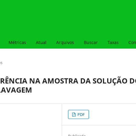
Métricas
Atual
Arquivos
Buscar
Taxas
Con
os
ERÊNCIA NA AMOSTRA DA SOLUÇÃO 
 LAVAGEM
PDF
Publicado