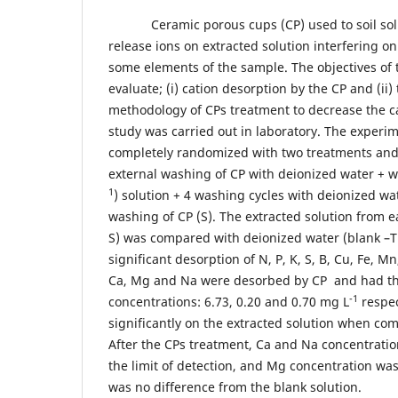
Ceramic porous cups (CP) used to soil s
release ions on extracted solution interfering on
some elements of the sample. The objectives of 
evaluate; (i) cation desorption by the CP and (ii)
methodology of CPs treatment to decrease the c
study was carried out in laboratory. The experi
completely randomized with two treatments and t
external washing of CP with deionized water + w
1
) solution + 4 washing cycles with deionized wa
washing of CP (S). The extracted solution from 
S) was compared with deionized water (blank –T
significant desorption of N, P, K, S, B, Cu, Fe, M
Ca, Mg and Na were desorbed by CP and had th
-1
concentrations: 6.73, 0.20 and 0.70 mg L
respec
significantly on the extracted solution when co
After the CPs treatment, Ca and Na concentrati
the limit of detection, and Mg concentration wa
was no difference from the blank solution.