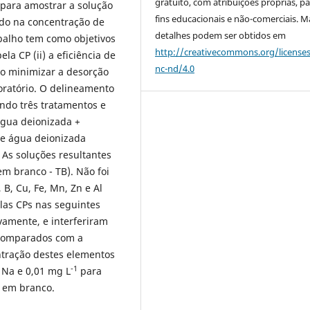
gratuito, com atribuições próprias, p
 para amostrar a solução
fins educacionais e não-comerciais. M
ndo na concentração de
detalhes podem ser obtidos em
balho tem como objetivos
http://creativecommons.org/license
ela CP (ii) a eficiência de
nc-nd/4.0
o minimizar a desorção
oratório. O delineamento
endo três tratamentos e
água deionizada +
 de água deionizada
 As soluções resultantes
m branco - TB). Não foi
 B, Cu, Fe, Mn, Zn e Al
las CPs nas seguintes
ivamente, e interferiram
 comparados com a
ntração destes elementos
-1
e Na e 0,01 mg L
para
o em branco.