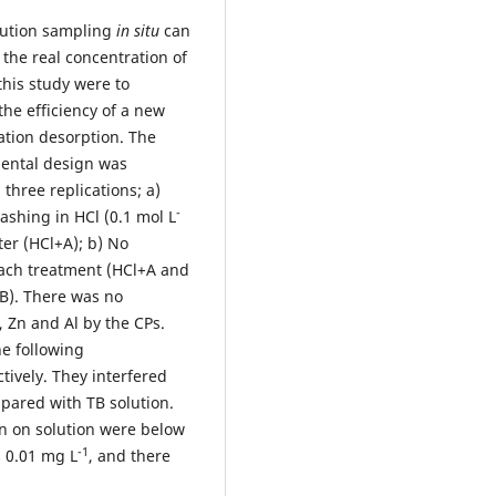
olution sampling
in situ
can
 the real concentration of
this study were to
 the efficiency of a new
ation desorption. The
mental design was
hree replications; a)
-
ashing in HCl (0.1 mol L
ter (HCl+A); b) No
each treatment (HCl+A and
B). There was no
n, Zn and Al by the CPs.
e following
tively. They interfered
mpared with TB solution.
on on solution were below
-1
s 0.01 mg L
, and there