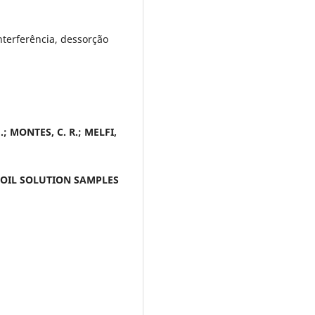
nterferência, dessorção
.; MONTES, C. R.; MELFI,
SOIL SOLUTION SAMPLES