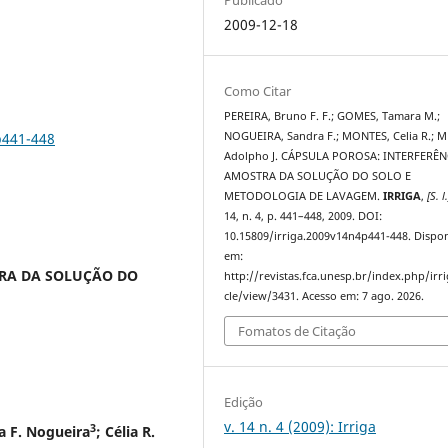
2009-12-18
Como Citar
PEREIRA, Bruno F. F.; GOMES, Tamara M.;
p441-448
NOGUEIRA, Sandra F.; MONTES, Celia R.; M
Adolpho J. CÁPSULA POROSA: INTERFERÊN
AMOSTRA DA SOLUÇÃO DO SOLO E
METODOLOGIA DE LAVAGEM.
IRRIGA
,
[S. l.
14, n. 4, p. 441–448, 2009. DOI:
10.15809/irriga.2009v14n4p441-448. Dispon
em:
TRA DA SOLUÇÃO DO
http://revistas.fca.unesp.br/index.php/irri
cle/view/3431. Acesso em: 7 ago. 2026.
Fomatos de Citação
Edição
v. 14 n. 4 (2009): Irriga
3
a F. Nogueira
; Célia R.