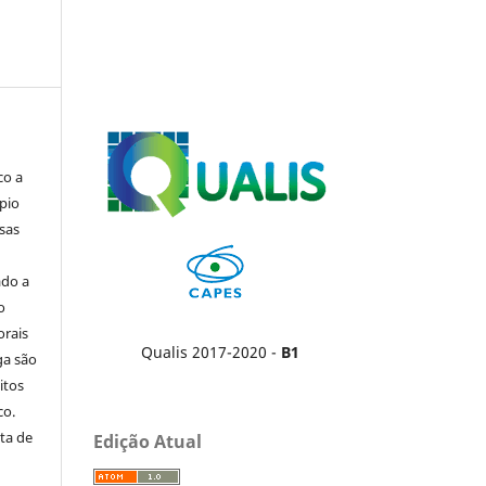
co a
pio
sas
ado a
o
orais
Qualis 2017-2020 -
B1
ga são
itos
co.
ta de
Edição Atual