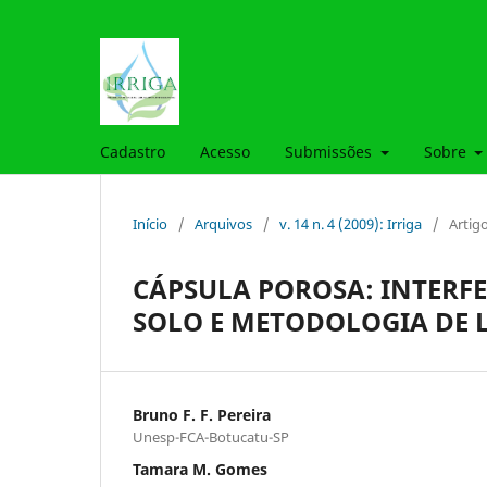
Cadastro
Acesso
Submissões
Sobre
Início
/
Arquivos
/
v. 14 n. 4 (2009): Irriga
/
Artig
CÁPSULA POROSA: INTERF
SOLO E METODOLOGIA DE
Bruno F. F. Pereira
Unesp-FCA-Botucatu-SP
Tamara M. Gomes