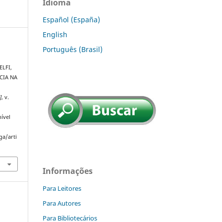
Idioma
Español (España)
English
Português (Brasil)
ELFI,
CIA NA
]
, v.
ível
ga/arti
Informações
Para Leitores
Para Autores
Para Bibliotecários