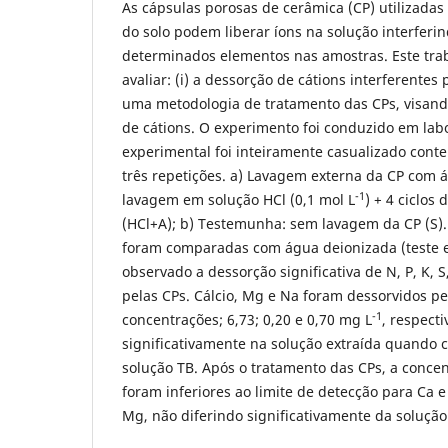
As cápsulas porosas de cerâmica (CP) utilizadas
do solo podem liberar íons na solução interferi
determinados elementos nas amostras. Este tra
avaliar: (i) a dessorção de cátions interferentes p
uma metodologia de tratamento das CPs, visand
de cátions. O experimento foi conduzido em lab
experimental foi inteiramente casualizado cont
três repetições. a) Lavagem externa da CP com 
-1
lavagem em solução HCl (0,1 mol L
) + 4 ciclos
(HCl+A); b) Testemunha: sem lavagem da CP (S).
foram comparadas com água deionizada (teste e
observado a dessorção significativa de N, P, K, S,
pelas CPs. Cálcio, Mg e Na foram dessorvidos pe
-1
concentrações; 6,73; 0,20 e 0,70 mg L
, respect
significativamente na solução extraída quando
solução TB. Após o tratamento das CPs, a conce
foram inferiores ao limite de detecção para Ca 
Mg, não diferindo significativamente da soluçã