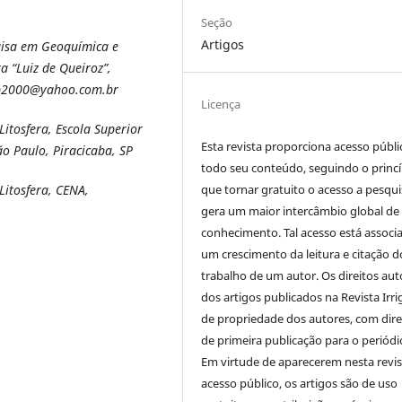
Seção
Artigos
uisa em Geoquímica e
ra “Luiz de Queiroz”,
p2000@yahoo.com.br
Licença
itosfera, Escola Superior
Esta revista proporciona acesso públi
ão Paulo, Piracicaba, SP
todo seu conteúdo, seguindo o princí
que tornar gratuito o acesso a pesqui
Litosfera, CENA,
gera um maior intercâmbio global de
conhecimento. Tal acesso está associ
um crescimento da leitura e citação d
trabalho de um autor. Os direitos aut
dos artigos publicados na Revista Irri
de propriedade dos autores, com dire
de primeira publicação para o periódi
Em virtude de aparecerem nesta revis
acesso público, os artigos são de uso