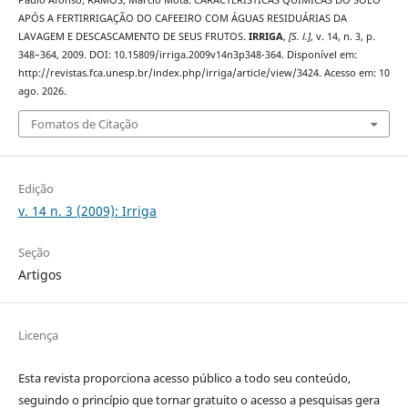
Paulo Afonso; RAMOS, Marcio Mota. CARACTERÍSTICAS QUÍMICAS DO SOLO
APÓS A FERTIRRIGAÇÃO DO CAFEEIRO COM ÁGUAS RESIDUÁRIAS DA
LAVAGEM E DESCASCAMENTO DE SEUS FRUTOS.
IRRIGA
,
[S. l.]
, v. 14, n. 3, p.
348–364, 2009. DOI: 10.15809/irriga.2009v14n3p348-364. Disponível em:
http://revistas.fca.unesp.br/index.php/irriga/article/view/3424. Acesso em: 10
ago. 2026.
Fomatos de Citação
Edição
v. 14 n. 3 (2009): Irriga
Seção
Artigos
Licença
Esta revista proporciona acesso público a todo seu conteúdo,
seguindo o princípio que tornar gratuito o acesso a pesquisas gera