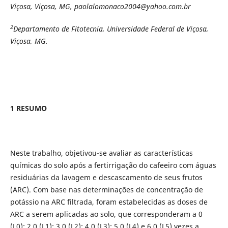
Viçosa, Viçosa, MG, paolalomonaco2004@yahoo.com.br
2
Departamento de Fitotecnia, Universidade Federal de Viçosa,
Viçosa, MG.
1 RESUMO
Neste trabalho, objetivou-se avaliar as características
químicas do solo após a fertirrigação do cafeeiro com águas
residuárias da lavagem e descascamento de seus frutos
(ARC). Com base nas determinações de concentração de
potássio na ARC filtrada, foram estabelecidas as doses de
ARC a serem aplicadas ao solo, que corresponderam a 0
(L0); 2,0 (L1); 3,0 (L2); 4,0 (L3); 5,0 (L4) e 6,0 (L5) vezes a