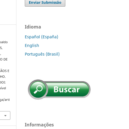
Enviar Submissão
Idioma
Español (España)
oaldo
English
S,
Português (Brasil)
,
TO DE
ÃOS E
LHO.
 DOI:
ível
ga/arti
Informações