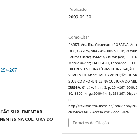
Publicado
2009-09-30
Como Citar
PARIZI, Ana Rita Costenaro; ROBAINA, Adr
Dias; GOMES, Ana Carla dos Santos; SOARE
Fatima Cibele; RAMÃO, Cleiton José; PEITER
Marcia Xavier; CALEGARO, Leonardo. EFEI
p254-267
DIFERENTES ESTRATÉGIAS DE IRRIGAÇÃO
SUPLEMENTAR SOBRE A PRODUÇÃO DE GR
SEUS COMPONENTES NA CULTURA DO MI
IRRIGA
,
[S. l.]
, v. 14, n. 3, p. 254–267, 2009.
10.15809/irriga.2009v14n3p254-267. Dispon
em:
http://revistas.fca.unesp.br/index.php/irri
GAÇÃO SUPLEMENTAR
cle/view/3416. Acesso em: 7 ago. 2026.
ONENTES NA CULTURA DO
Fomatos de Citação