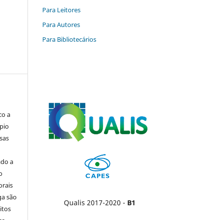
Para Leitores
Para Autores
Para Bibliotecários
co a
pio
sas
ado a
o
orais
ga são
Qualis 2017-2020 -
B1
itos