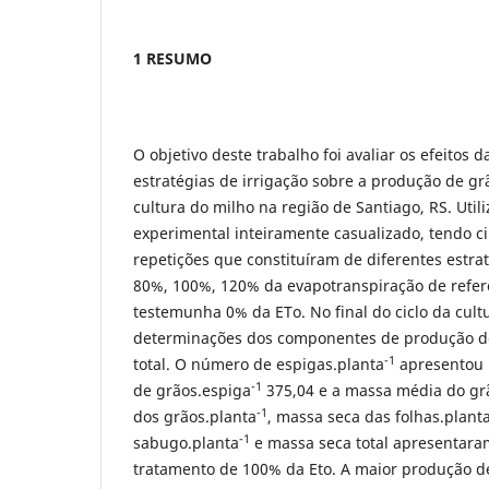
1 RESUMO
O objetivo deste trabalho foi avaliar os efeitos 
estratégias de irrigação sobre a produção de g
cultura do milho na região de Santiago, RS. Uti
experimental inteiramente casualizado, tendo c
repetições que constituíram de diferentes estra
80%, 100%, 120% da evapotranspiração de refer
testemunha 0% da ETo. No final do ciclo da cult
determinações dos componentes de produção de
-1
total. O número de espigas.planta
apresentou 
-1
de grãos.espiga
375,04 e a massa média do grã
-1
dos grãos.planta
, massa seca das folhas.plant
-1
sabugo.planta
e massa seca total apresentara
tratamento de 100% da Eto. A maior produção de