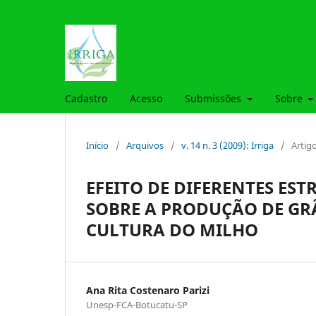
Cadastro
Acesso
Submissões
Sobre
Início
/
Arquivos
/
v. 14 n. 3 (2009): Irriga
/
Artig
EFEITO DE DIFERENTES ES
SOBRE A PRODUÇÃO DE GR
CULTURA DO MILHO
Ana Rita Costenaro Parizi
Unesp-FCA-Botucatu-SP