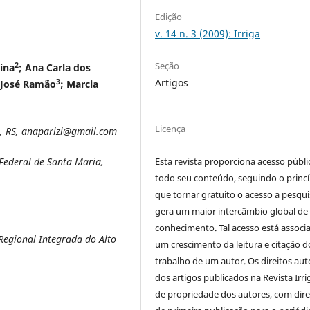
Edição
v. 14 n. 3 (2009): Irriga
Seção
2
ina
; Ana Carla dos
Artigos
3
n José Ramão
; Marcia
Licença
a, RS, anaparizi@gmail.com
Esta revista proporciona acesso públi
Federal de Santa Maria,
todo seu conteúdo, seguindo o princí
que tornar gratuito o acesso a pesqui
gera um maior intercâmbio global de
conhecimento. Tal acesso está associ
Regional Integrada do Alto
um crescimento da leitura e citação d
trabalho de um autor. Os direitos aut
dos artigos publicados na Revista Irri
de propriedade dos autores, com dire