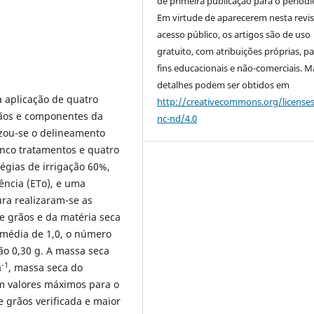
de primeira publicação para o periódi
Em virtude de aparecerem nesta revis
acesso público, os artigos são de uso
gratuito, com atribuições próprias, p
fins educacionais e não-comerciais. M
detalhes podem ser obtidos em
da aplicação de quatro
http://creativecommons.org/license
rãos e componentes da
nc-nd/4.0
lizou-se o delineamento
inco tratamentos e quatro
tégias de irrigação 60%,
ência (ETo), e uma
ura realizaram-se as
 grãos e da matéria seca
média de 1,0, o número
o 0,30 g. A massa seca
-1
a
, massa seca do
m valores máximos para o
 grãos verificada e maior