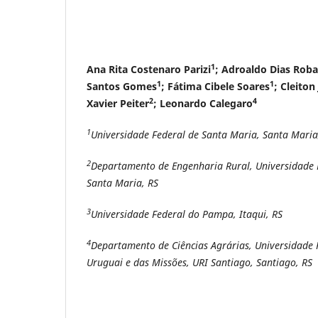
1
Ana Rita Costenaro Parizi
; Adroaldo Dias Roba
1
1
Santos Gomes
; Fátima Cibele Soares
; Cleito
2
4
Xavier Peiter
; Leonardo Calegaro
1
Universidade Federal de Santa Maria, Santa Mari
2
Departamento de Engenharia Rural, Universidade 
Santa Maria, RS
3
Universidade Federal do Pampa, Itaqui, RS
4
Departamento de Ciências Agrárias, Universidade 
Uruguai e das Missões, URI Santiago, Santiago, RS