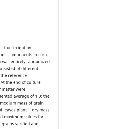
f four irrigation
their components in corn
n was entirely randomized
onsisted of different
 the reference
 At the end of culture
y matter were
ented average of 1.0; the
 medium mass of grain
-1
of leaves.plant
, dry mass
ted maximum values for
 grains verified and