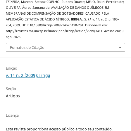
TEIXEIRA, Marconi Batista; COELHO, Rubens Duarte; MELO, Ralini Ferreira de;
OLIVEIRA, Áureo Santana de. AVALIAÇÃO DE DANOS QUÍMICOS EM
MEMBRANAS DE COMPENSAÇÃO DE GOTEJADORES, CAUSADO PELA
APLICAÇÃO ESTÁTICA DE ÁCIDO NÍTRICO.
IRRIGA
,
[S. l.]
, v. 14, n. 2, p. 190–
204, 2009. DOI: 10.15809/irriga.2009v14n2p190-204. Disponível em:
http://revistas.fca.unesp.br/index.php/irriga/article/view/3411. Acesso em: 9
ago. 2026.
Fomatos de Citação
Edição
v. 14 n. 2 (2009): Irriga
Seção
Artigos
Licença
Esta revista proporciona acesso público a todo seu conteúdo,