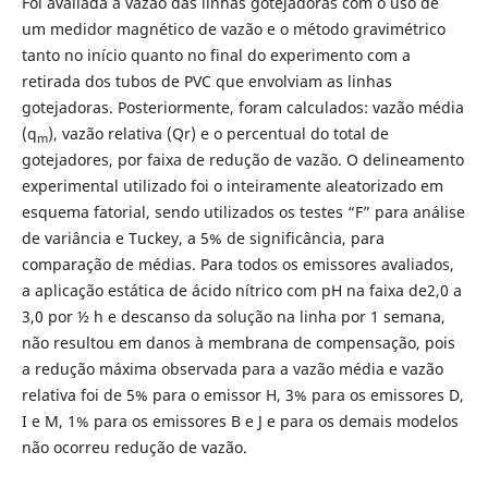
Foi avaliada a vazão das linhas gotejadoras com o uso de
um medidor magnético de vazão e o método gravimétrico
tanto no início quanto no final do experimento com a
retirada dos tubos de PVC que envolviam as linhas
gotejadoras. Posteriormente, foram calculados: vazão média
(q
), vazão relativa (Qr) e o percentual do total de
m
gotejadores, por faixa de redução de vazão. O delineamento
experimental utilizado foi o inteiramente aleatorizado em
esquema fatorial, sendo utilizados os testes “F” para análise
de variância e Tuckey, a 5% de significância, para
comparação de médias. Para todos os emissores avaliados,
a aplicação estática de ácido nítrico com pH na faixa de2,0 a
3,0 por ½ h e descanso da solução na linha por 1 semana,
não resultou em danos à membrana de compensação, pois
a redução máxima observada para a vazão média e vazão
relativa foi de 5% para o emissor H, 3% para os emissores D,
I e M, 1% para os emissores B e J e para os demais modelos
não ocorreu redução de vazão.