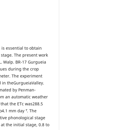
 is essential to obtain
stage. The present work
L. Walp. BR-17 Gurgueia
lues during the crop
meter. The experiment
d in theGurgueiaValley.
timated by Penman-
rom an automatic weather
d that the ETc was288.5
o4.1 mm day ˉ¹. The
tive phonological stage
t the initial stage, 0.8 to