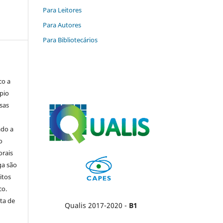
Para Leitores
Para Autores
Para Bibliotecários
co a
pio
sas
ado a
o
orais
ga são
itos
co.
ta de
Qualis 2017-2020 -
B1