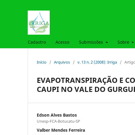
Cadastro
Acesso
Submissões
Sobre
Início
/
Arquivos
/
v. 13 n. 2 (2008): Irriga
/
Artig
EVAPOTRANSPIRAÇÃO E COE
CAUPI NO VALE DO GURGUÉ
Edson Alves Bastos
Unesp-FCA-Botucatu-SP
Valber Mendes Ferreira