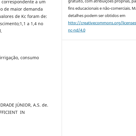
gratuito, com atribuições próprias, p
a, correspondente a um
fins educacionais e não-comerciais. M
ico de maior demanda
detalhes podem ser obtidos em
valores de Kc foram de:
http://creativecommons.org/license
rescimento;1,1 a 1,4 no
nc-nd/4.0
l.
irrigação, consumo
ANDRADE JÚNIOR, A.S. de.
FICIENT IN