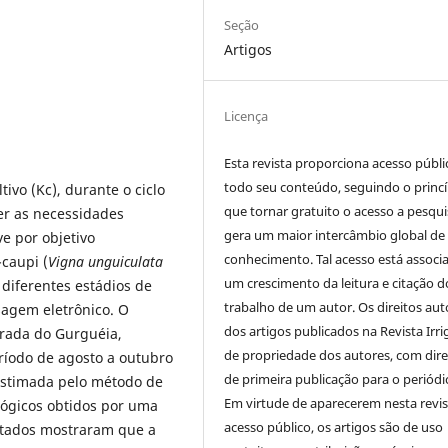
Seção
Artigos
Licença
Esta revista proporciona acesso públi
todo seu conteúdo, seguindo o princí
ivo (Kc), durante o ciclo
que tornar gratuito o acesso a pesqui
er as necessidades
gera um maior intercâmbio global de
e por objetivo
conhecimento. Tal acesso está associ
-caupi (
Vigna unguiculata
um crescimento da leitura e citação d
 diferentes estádios de
trabalho de um autor. Os direitos aut
sagem eletrônico. O
dos artigos publicados na Revista Irri
orada do Gurguéia,
de propriedade dos autores, com dire
eríodo de agosto a outubro
de primeira publicação para o periódi
 estimada pelo método de
Em virtude de aparecerem nesta revis
ógicos obtidos por uma
acesso público, os artigos são de uso
ltados mostraram que a