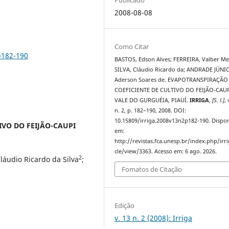
2008-08-08
Como Citar
p182-190
BASTOS, Edson Alves; FERREIRA, Valber M
SILVA, Cláudio Ricardo da; ANDRADE JÚNI
Aderson Soares de. EVAPOTRANSPIRAÇÃO
COEFICIENTE DE CULTIVO DO FEIJÃO-CAU
VALE DO GURGUÉIA, PIAUÍ.
IRRIGA
,
[S. l.]
, 
n. 2, p. 182–190, 2008. DOI:
10.15809/irriga.2008v13n2p182-190. Dispon
IVO DO FEIJÃO-CAUPI
em:
http://revistas.fca.unesp.br/index.php/irri
cle/view/3363. Acesso em: 6 ago. 2026.
2
Cláudio Ricardo da Silva
;
Fomatos de Citação
Edição
v. 13 n. 2 (2008): Irriga