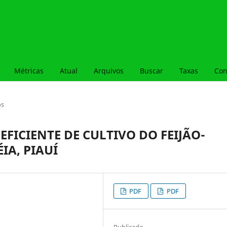
Métricas
Atual
Arquivos
Buscar
Taxas
Con
os
FICIENTE DE CULTIVO DO FEIJÃO-
IA, PIAUÍ
PDF
PDF
Publicado