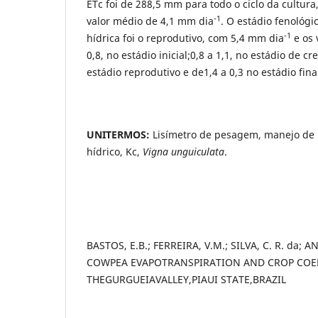
ETc foi de 288,5 mm para todo o ciclo da cultur
-1
valor médio de 4,1 mm dia
. O estádio fenológ
-1
hídrica foi o reprodutivo, com 5,4 mm dia
e os 
0,8, no estádio inicial;0,8 a 1,1, no estádio de c
estádio reprodutivo e de1,4 a 0,3 no estádio fina
UNITERMOS:
Lisímetro de pesagem, manejo de 
hídrico, Kc,
Vigna unguiculata
.
BASTOS, E.B.; FERREIRA, V.M.; SILVA, C. R. da; 
COWPEA EVAPOTRANSPIRATION AND CROP COEF
THEGURGUEIAVALLEY,PIAUI STATE,BRAZIL