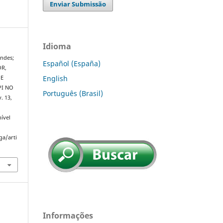
Enviar Submissão
Idioma
endes;
Español (España)
OR,
English
 E
PI NO
Português (Brasil)
v. 13,
ível
ga/arti
Informações