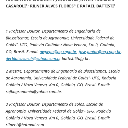
1
3
1
CASAROLI
; RILNER ALVES FLORES
E RAFAEL BATTISTI
1
Professor Doutor, Departamento de Engenharia de
Biosssitemas, Escola de Agronomia, Universidade Federal de
Goiás”- UFG, Rodovia Goiânia / Nova Veneza, Km 0, Goiânia,
GO, Brasil. E-mail:
awpego@pq.cnpq.br
,
jose.junior@pq.cnpq.br
,
derblaicasaroli@yahoo.com.b
, battisti@ufg.br.
2
Mestre, Departamento de Engenharia de Biosssitemas, Escola
de Agronomia, Universidade Federal de Goiás”- UFG, Rodovia
Goiânia / Nova Veneza, Km 0, Goiânia, GO, Brasil. E-mail:
rafbagronomia@yahoo.com.br.
3
Professor Doutor, Departamento de Solos, Escola de
Agronomia, Universidade Federal de Goiás”- UFG, Rodovia
Goiânia / Nova Veneza, Km 0, Goiânia, GO, Brasil. E-mail:
rilner1@hotmail.com
.