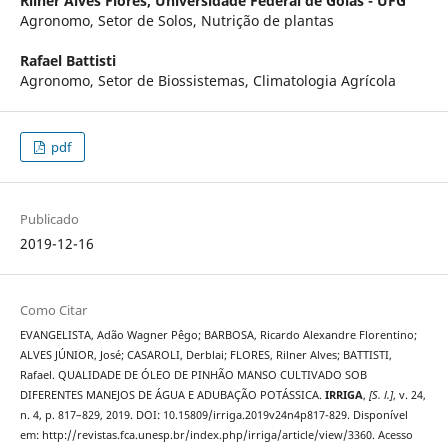
Rilner Alves Flores,
Universidade Federal de Goiás - UFG
Agronomo, Setor de Solos, Nutrição de plantas
Rafael Battisti
Agronomo, Setor de Biossistemas, Climatologia Agrícola
pdf
Publicado
2019-12-16
Como Citar
EVANGELISTA, Adão Wagner Pêgo; BARBOSA, Ricardo Alexandre Florentino;
ALVES JÚNIOR, José; CASAROLI, Derblai; FLORES, Rilner Alves; BATTISTI,
Rafael. QUALIDADE DE ÓLEO DE PINHÃO MANSO CULTIVADO SOB
DIFERENTES MANEJOS DE ÁGUA E ADUBAÇÃO POTÁSSICA.
IRRIGA
,
[S. l.]
, v. 24,
n. 4, p. 817–829, 2019. DOI: 10.15809/irriga.2019v24n4p817-829. Disponível
em: http://revistas.fca.unesp.br/index.php/irriga/article/view/3360. Acesso