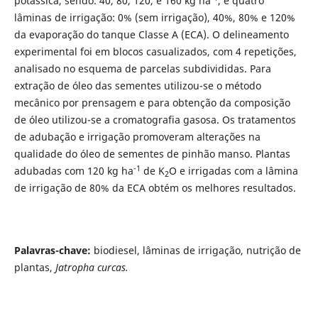
potássica, sendo: 40, 80, 120, e 160 kg ha
, e quatro
lâminas de irrigação: 0% (sem irrigação), 40%, 80% e 120%
da evaporação do tanque Classe A (ECA). O delineamento
experimental foi em blocos casualizados, com 4 repetições,
analisado no esquema de parcelas subdivididas. Para
extração de óleo das sementes utilizou-se o método
mecânico por prensagem e para obtenção da composição
de óleo utilizou-se a cromatografia gasosa. Os tratamentos
de adubação e irrigação promoveram alterações na
qualidade do óleo de sementes de pinhão manso. Plantas
-1
adubadas com 120 kg ha
de K
O e irrigadas com a lâmina
2
de irrigação de 80% da ECA obtém os melhores resultados.
Palavras-chave:
biodiesel, lâminas de irrigação, nutrição de
plantas,
Jatropha curcas.