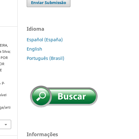
Enviar Submissão
Idioma
Español (España)
EIRA,
English
 Silva;
Português (Brasil)
A POR
POR
E
, p.
ível
ga/arti
Informações