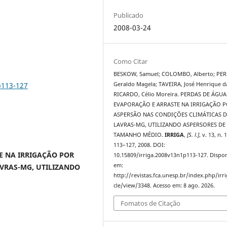
Publicado
2008-03-24
Como Citar
BESKOW, Samuel; COLOMBO, Alberto; PER
p113-127
Geraldo Magela; TAVEIRA, José Henrique da
RICARDO, Célio Moreira. PERDAS DE ÁGU
EVAPORAÇÃO E ARRASTE NA IRRIGAÇÃO 
ASPERSÃO NAS CONDIÇÕES CLIMÁTICAS D
LAVRAS-MG, UTILIZANDO ASPERSORES DE
TAMANHO MÉDIO.
IRRIGA
,
[S. l.]
, v. 13, n. 1
113–127, 2008. DOI:
E NA IRRIGAÇÃO POR
10.15809/irriga.2008v13n1p113-127. Dispon
em:
VRAS-MG, UTILIZANDO
http://revistas.fca.unesp.br/index.php/irri
cle/view/3348. Acesso em: 8 ago. 2026.
Fomatos de Citação