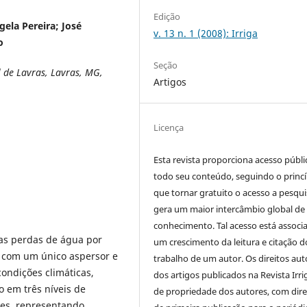
Edição
ela Pereira; José
v. 13 n. 1 (2008): Irriga
o
Seção
 de Lavras, Lavras, MG,
Artigos
Licença
Esta revista proporciona acesso públi
todo seu conteúdo, seguindo o princí
que tornar gratuito o acesso a pesqui
gera um maior intercâmbio global de
conhecimento. Tal acesso está associ
s perdas de água por
um crescimento da leitura e citação d
 com um único aspersor e
trabalho de um autor. Os direitos aut
ondições climáticas,
dos artigos publicados na Revista Irri
 em três níveis de
de propriedade dos autores, com dire
res, representando