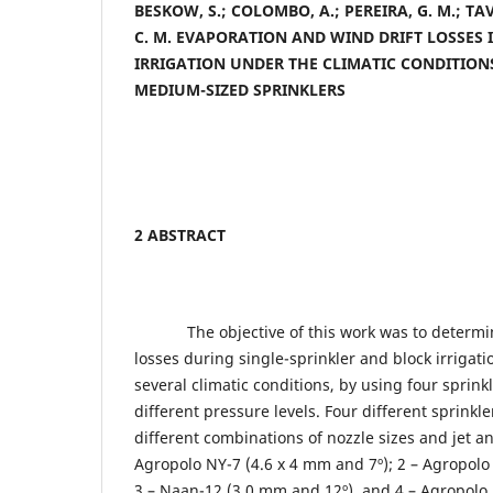
BESKOW, S.; COLOMBO, A.; PEREIRA, G. M.; TAVE
C. M. EVAPORATION AND WIND DRIFT LOSSES 
IRRIGATION UNDER THE CLIMATIC CONDITION
MEDIUM-SIZED SPRINKLERS
2 ABSTRACT
The objective of this work was to determine
losses during single-sprinkler and block irrigati
several climatic conditions, by using four sprin
different pressure levels. Four different sprinkl
different combinations of nozzle sizes and jet a
Agropolo
NY-7
(4.6 x 4 mm
and 7º); 2 –
Agropolo
3 – Naan-12
(3.0 mm and 12º),
and 4 – Agropolo