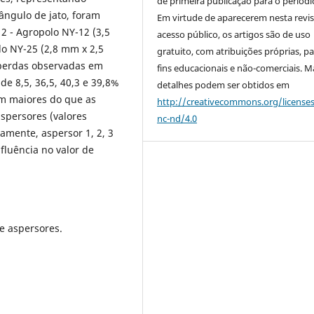
de primeira publicação para o periódi
ângulo de jato, foram
Em virtude de aparecerem nesta revis
; 2 - Agropolo NY-12
(3,5
acesso público, os artigos são de uso
lo NY-25
(2,8 mm x 2,5
gratuito, com atribuições próprias, p
 perdas observadas em
fins educacionais e não-comerciais. M
e 8,5, 36,5, 40,3 e 39,8%
detalhes podem ser obtidos em
ram maiores do que as
http://creativecommons.org/license
spersores (valores
nc-nd/4.0
vamente, aspersor 1, 2, 3
fluência no valor de
de aspersores.