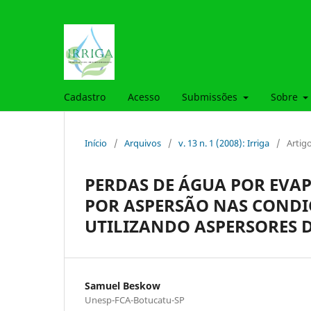
Cadastro
Acesso
Submissões
Sobre
Início
/
Arquivos
/
v. 13 n. 1 (2008): Irriga
/
Artig
PERDAS DE ÁGUA POR EVA
POR ASPERSÃO NAS CONDI
UTILIZANDO ASPERSORES
Samuel Beskow
Unesp-FCA-Botucatu-SP