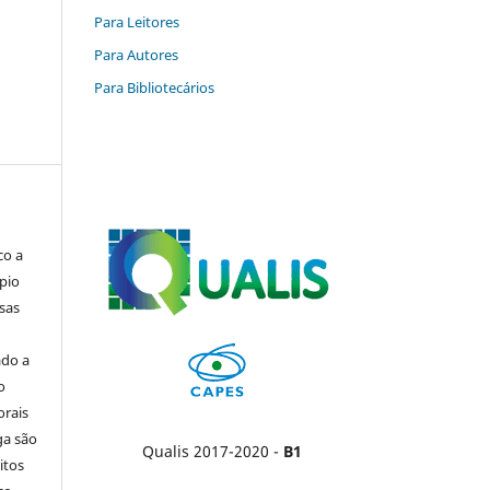
Para Leitores
Para Autores
Para Bibliotecários
co a
pio
sas
ado a
o
orais
ga são
Qualis 2017-2020 -
B1
itos