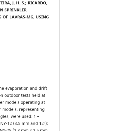
IRA, J. H. S.; RICARDO,
IN SPRINKLER
S OF LAVRAS-MG, USING
 evaporation and drift
on outdoor tests held at
kler models operating at
er models, representing
ngles, were used: 1
–
 NY-12
(3.5 mm and 12º);
 NY-25
(2.8 mm x 2.5 mm