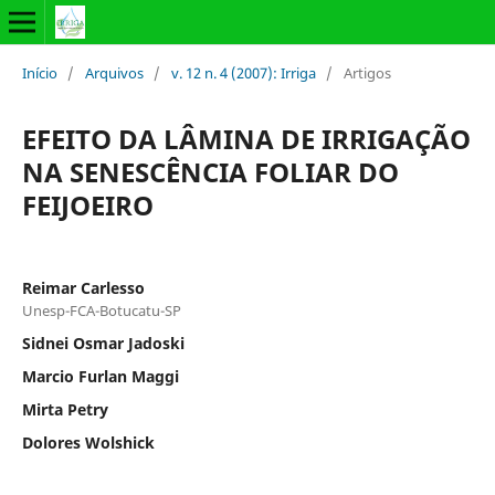
Início
/
Arquivos
/
v. 12 n. 4 (2007): Irriga
/
Artigos
EFEITO DA LÂMINA DE IRRIGAÇÃO
NA SENESCÊNCIA FOLIAR DO
FEIJOEIRO
Reimar Carlesso
Unesp-FCA-Botucatu-SP
Sidnei Osmar Jadoski
Marcio Furlan Maggi
Mirta Petry
Dolores Wolshick