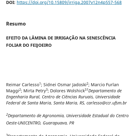
DOI:
https://doi.org/10.15809/irriga.2007v12n4p557-568
Resumo
EFEITO DA LÂMINA DE IRRIGAÇÃO NA SENESCÊNCIA
FOLIAR DO FEIJOEIRO
1
2
Reimar Carlesso
; Sidnei Osmar Jadoski
; Marcio Furlan
2
3
3
1
Maggi
; Mirta Petry
; Dolores Wolshick
Departamento de
Engenharia Rural, Centro de Ciências Ruruais, Universidade
Federal de Santa Maria, Santa Maria, RS, carlesso@ccr.ufsm.br
2
Departamento de Agronomia, Universidade Estadual do Centro
Oeste-UNICENTRO, Guarapuava, PR
3