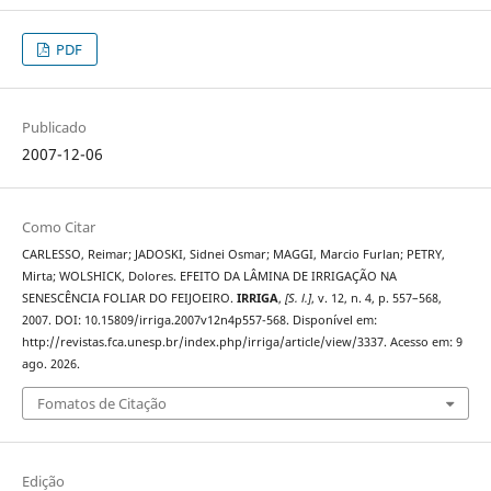
PDF
Publicado
2007-12-06
Como Citar
CARLESSO, Reimar; JADOSKI, Sidnei Osmar; MAGGI, Marcio Furlan; PETRY,
Mirta; WOLSHICK, Dolores. EFEITO DA LÂMINA DE IRRIGAÇÃO NA
SENESCÊNCIA FOLIAR DO FEIJOEIRO.
IRRIGA
,
[S. l.]
, v. 12, n. 4, p. 557–568,
2007. DOI: 10.15809/irriga.2007v12n4p557-568. Disponível em:
http://revistas.fca.unesp.br/index.php/irriga/article/view/3337. Acesso em: 9
ago. 2026.
Fomatos de Citação
Edição