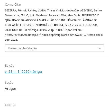
Como Citar
BEZERRA, Rômulo Uchôa; VIANA, Thales Vinícius de Araújo; AZEVEDO, Benito
Moreira de; FILHO, João Valdenor Pereira; LIMA, Alan Diniz. PRODUÇÃO E
QUALIDADE DA ABÓBORA MARANHÃO SOB INFLUÊNCIA DE LÂMINAS DE
IRRIGAÇÃO E DOSES DE NITROGÊNIO.
IRRIGA
,
[S. l.]
, v. 25, n. 1, p. 87–101,
2020. DOI: 10.15809/irriga.2020v25n1p87-101. Disponível em:
http://revistas.fca.unesp.br/index.php/irriga/article/view/3319. Acesso em: 8
ago. 2026.
Fomatos de Citação
Edição
v. 25 n. 1 (2020): Irriga
Seção
Artigos
Licença