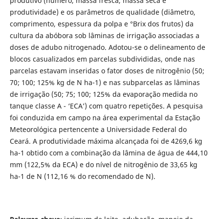
produtivo (número, massa fresca, massa seca e
produtividade) e os parâmetros de qualidade (diâmetro,
comprimento, espessura da polpa e °Brix dos frutos) da
cultura da abóbora sob lâminas de irrigação associadas a
doses de adubo nitrogenado. Adotou-se o delineamento de
blocos casualizados em parcelas subdivididas, onde nas
parcelas estavam inseridas o fator doses de nitrogênio (50;
70; 100; 125% kg de N ha-1) e nas subparcelas as lâminas
de irrigação (50; 75; 100; 125% da evaporação medida no
tanque classe A - ‘ECA’) com quatro repetições. A pesquisa
foi conduzida em campo na área experimental da Estação
Meteorológica pertencente a Universidade Federal do
Ceará. A produtividade máxima alcançada foi de 4269,6 kg
ha-1 obtido com a combinação da lâmina de água de 444,10
mm (122,5% da ECA) e do nível de nitrogênio de 33,65 kg
ha-1 de N (112,16 % do recomendado de N).