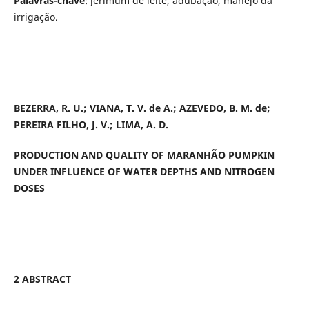
Palavras-chave
: jerimum de leite, adubação, manejo da
irrigação.
BEZERRA, R. U.;
VIANA, T. V. de A.;
AZEVEDO, B. M. de;
PEREIRA FILHO, J. V.; LIMA, A. D.
PRODUCTION AND QUALITY OF MARANHÃO PUMPKIN
UNDER INFLUENCE OF WATER DEPTHS AND NITROGEN
DOSES
2 ABSTRACT