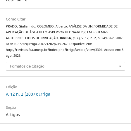
Como Citar
PRADO, Giuliani do; COLOMBO, Alberto. ANÁLISE DA UNIFORMIDADE DE
APLICAÇÃO DE ÁGUA PELO ASPERSOR PLONA-RL250 EM SISTEMAS
AUTOPROPELIDOS DE IRRIGAÇÃO.
IRRIGA
,
[S. l.]
, v. 12, n. 2, p. 249–262, 2007.
DOI: 10.15809/irriga.2007v12n2p249-262. Disponível em:
http://revistas.fca.unesp.br/index.php/irriga/article/view/3304. Acesso em: 8
ago. 2026.
Fomatos de Citação
Edição
v. 12 n. 2 (2007): Irriga
Seção
Artigos