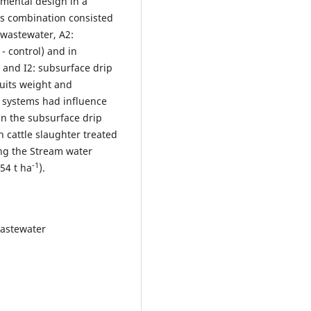
imental design in a
nts combination consisted
d wastewater, A2:
- control) and in
n and I2: subsurface drip
ruits weight and
on systems had influence
In the subsurface drip
h cattle slaughter treated
ing the Stream water
-1
.54 t ha
).
wastewater