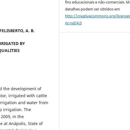
fins educacionais e não-comerciais. M
detalhes podem ser obtidos em
http://creativecommons.org/license
nc-nd/4.0
FELISBERTO, A. B.
RRIGATED BY
QUALITIES
nd the development of
tor, irrigated with cattle
irrigation and water from
 irrigation. The
2009, in the
 at Anápolis, State of