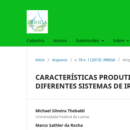
Cadastro
Acesso
Submissões
Sobre
Início
/
Arquivos
/
v. 18 n. 1 (2013): IRRIGA
/
Arti
CARACTERÍSTICAS PRODUT
DIFERENTES SISTEMAS DE 
Michael Silveira Thebaldi
Universidade Federal de Lavras
Marco Sathler da Rocha