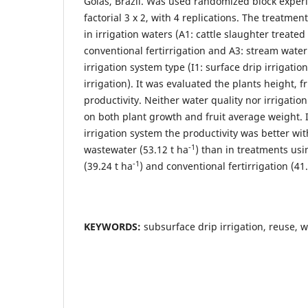
Goiás, Brazil. Was used randomized block exper
factorial 3 x 2, with 4 replications. The treatme
in irrigation waters (A1: cattle slaughter treate
conventional fertirrigation and A3: stream water 
irrigation system type (I1: surface drip irrigatio
irrigation). It was evaluated the plants height, f
productivity. Neither water quality nor irrigati
on both plant growth and fruit average weight. 
irrigation system the productivity was better wit
-1
wastewater (53.12 t ha
) than in treatments us
-1
(39.24 t ha
) and conventional fertirrigation (41
KEYWORDS:
subsurface drip irrigation, reuse, 