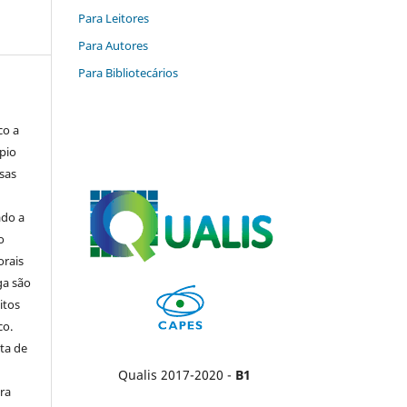
Para Leitores
Para Autores
Para Bibliotecários
co a
pio
sas
ado a
o
orais
ga são
itos
co.
ta de
Qualis 2017-2020 -
B1
ara