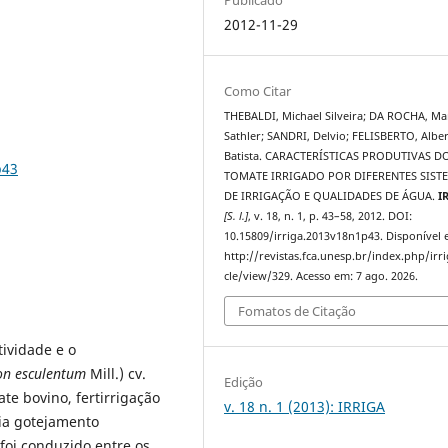
2012-11-29
Como Citar
THEBALDI, Michael Silveira; DA ROCHA, Ma
Sathler; SANDRI, Delvio; FELISBERTO, Albe
Batista. CARACTERÍSTICAS PRODUTIVAS D
p43
TOMATE IRRIGADO POR DIFERENTES SIST
DE IRRIGAÇÃO E QUALIDADES DE ÁGUA.
I
[S. l.]
, v. 18, n. 1, p. 43–58, 2012. DOI:
10.15809/irriga.2013v18n1p43. Disponível 
http://revistas.fca.unesp.br/index.php/irri
cle/view/329. Acesso em: 7 ago. 2026.
Fomatos de Citação
tividade e o
on esculentum
Mill.) cv.
Edição
te bovino, fertirrigação
v. 18 n. 1 (2013): IRRIGA
ia gotejamento
 foi conduzido entre os