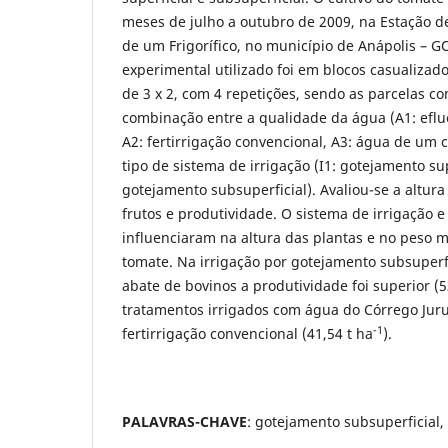
meses de julho a outubro de 2009, na Estação d
de um Frigorífico, no município de Anápolis – 
experimental utilizado foi em blocos casualizad
de 3 x 2, com 4 repetições, sendo as parcelas co
combinação entre a qualidade da água (A1: eflu
A2: fertirrigação convencional, A3: água de um 
tipo de sistema de irrigação (I1: gotejamento sup
gotejamento subsuperficial). Avaliou-se a altura
frutos e produtividade. O sistema de irrigação e
influenciaram na altura das plantas e no peso m
tomate. Na irrigação por gotejamento subsuperf
abate de bovinos a produtividade foi superior (5
tratamentos irrigados com água do Córrego Juru
-1
fertirrigação convencional (41,54 t ha
).
PALAVRAS-CHAVE
: gotejamento subsuperficial,