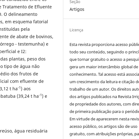
Seção
e Tratamento de Efluente
Artigos
GO. O delineamento
os, em esquema fatorial
nstituídas pela
Licença
ente de abate de bovinos,
córrego - testemunha) e
Esta revista proporciona acesso públi
erficial e I2:
todo seu conteúdo, seguindo o princí
 das plantas, peso dos
que tornar gratuito o acesso a pesqui
 o tipo de água não
gera um maior intercâmbio global de
édio dos frutos de
conhecimento. Tal acesso está associ
icial com efluente de
um crescimento da leitura e citação d
-1
3,12 t ha
) aos
trabalho de um autor. Os direitos aut
-1
batuba (39,24 t ha
) e
dos artigos publicados na Revista Irri
de propriedade dos autores, com dire
de primeira publicação para o periódi
Em virtude de aparecerem nesta revis
acesso público, os artigos são de uso
 reúso, água residuária
gratuito, com atribuições próprias, p