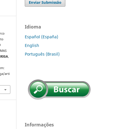
Enviar Submissão
Idioma
rco
Español (España)
rto
English
O
EMAS
Português (Brasil)
RRIGA
,
em:
ga/arti
Informações