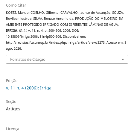
Como Citar
KOETZ, Marcio; COELHO, Gilberto; CARVALHO, Jacinto de Assunção; SOUZA,
Rovilson José de; SILVA, Renato Antonio da. PRODUÇÃO DO MELOEIRO EM
AMBIENTE PROTEGIDO IRRIGADO COM DIFERENTES LÂMINAS DE ÁGUA.
IRRIGA
,
[S. l.]
, v. 11, n. 4, p. 500–506, 2006. DOI:
10.15809/irriga.2006v11n4p500-506. Disponível em:
http://revistas.fca.unesp.br/index.php/irriga/article/view/3273. Acesso em: 8
ago. 2026.
Fomatos de Citação
Edição
v. 11 n. 4 (2006): Irriga
Seção
Artigos
Licença