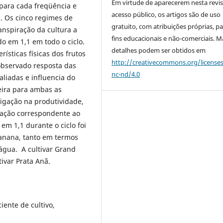
Em virtude de aparecerem nesta revis
 para cada freqüência e
acesso público, os artigos são de uso
s. Os cinco regimes de
gratuito, com atribuições próprias, p
anspiração da cultura a
fins educacionais e não-comerciais. M
ado em 1,1 em todo o ciclo.
detalhes podem ser obtidos em
ísticas físicas dos frutos
http://creativecommons.org/license
observado resposta das
nc-nd/4.0
aliadas e influencia do
eira para ambas as
rigação na produtividade,
gação correspondente ao
 em 1,1 durante o ciclo foi
anana, tanto em termos
água. A cultivar Grand
ivar Prata Anã.
iente de cultivo,