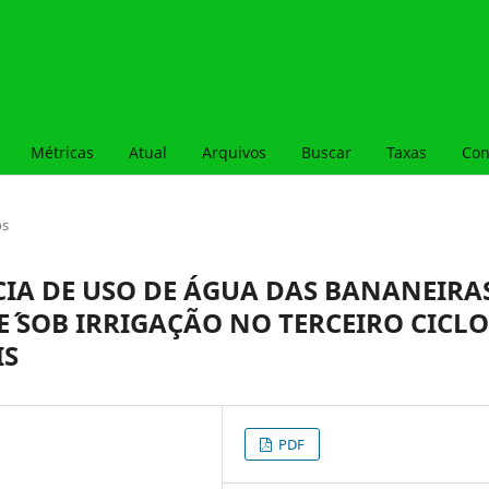
Métricas
Atual
Arquivos
Buscar
Taxas
Con
os
CIA DE USO DE ÁGUA DAS BANANEIRA
NE´ SOB IRRIGAÇÃO NO TERCEIRO CICLO
IS
PDF