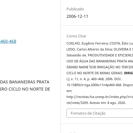
Publicado
2006-12-11
Como Citar
p460-468
COELHO, Eugênio Ferreira; COSTA, Édio Lu
LEDO, Carlos Alberto da Silva; OLIVEIRA E 
Sebastião de. PRODUTIVIDADE E EFICIENC
USO DE ÁGUA DAS BANANEIRAS ´PRATA ANÃ
´GRAND NAINE´ SOB IRRIGAÇÃO NO TERCE
CICLO NO NORTE DE MINAS GERAIS.
IRRI
l.]
, v. 11, n. 4, p. 460–468, 2006. DOI:
 DAS BANANEIRAS ´PRATA
10.15809/irriga.2006v11n4p460-468. Dispon
EIRO CICLO NO NORTE DE
em:
http://revistas.fca.unesp.br/index.php/irri
cle/view/3269. Acesso em: 8 ago. 2026.
Fomatos de Citação