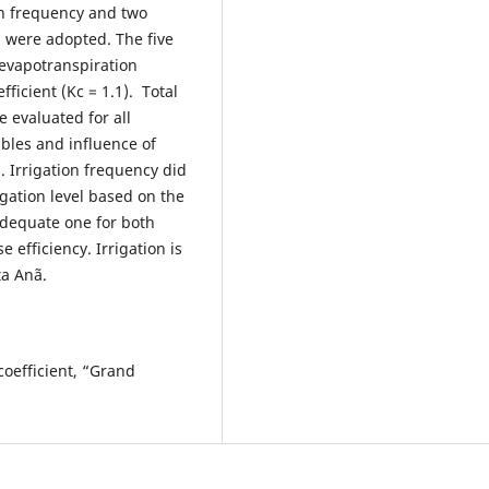
ch frequency and two
s were adopted. The five
 evapotranspiration
fficient (Kc = 1.1). Total
e evaluated for all
ables and influence of
d. Irrigation frequency did
rigation level based on the
 adequate one for both
e efficiency. Irrigation is
ta Anã.
coefficient, “Grand