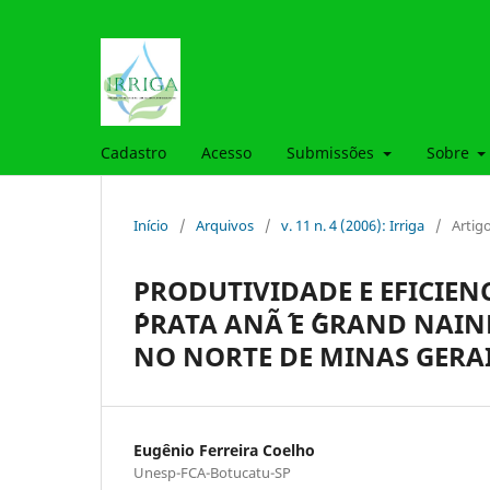
Cadastro
Acesso
Submissões
Sobre
Início
/
Arquivos
/
v. 11 n. 4 (2006): Irriga
/
Artig
PRODUTIVIDADE E EFICIEN
´PRATA ANÃ´ E ´GRAND NAI
NO NORTE DE MINAS GERA
Eugênio Ferreira Coelho
Unesp-FCA-Botucatu-SP