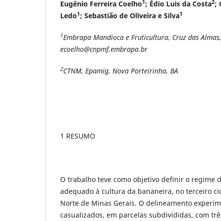
1
2
Eugênio Ferreira Coelho
; Édio Luis da Costa
;
1
1
Ledo
; Sebastião de Oliveira e Silva
1
Embrapa Mandioca e Fruticultura, Cruz das Almas,
ecoelho@cnpmf.embrapa.br
2
CTNM, Epamig, Nova Porteirinha, BA
1 RESUMO
O trabalho teve como objetivo definir o regime 
adequado à cultura da bananeira, no terceiro ci
Norte de Minas Gerais. O delineamento experime
casualizados, em parcelas subdivididas, com tr