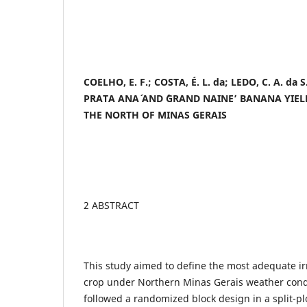
COELHO, E. F.; COSTA, É. L. da; LEDO, C. A. da S.
PRATA ANA´ AND ´GRAND NAINE’ BANANA YIEL
THE NORTH OF MINAS GERAIS
2 ABSTRACT
This study aimed to define the most adequate ir
crop under Northern Minas Gerais weather cond
followed a randomized block design in a split-p