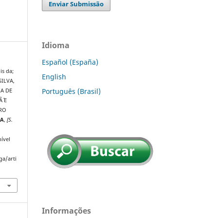
Enviar Submissão
Idioma
Español (España)
is da;
English
SILVA,
Português (Brasil)
IA DE
´ E
IRO
GA
,
[S.
ível
ga/arti
Informações