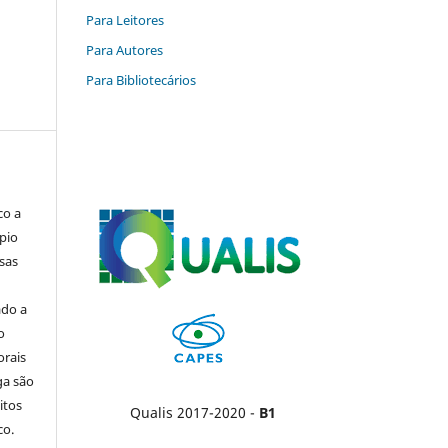
Para Leitores
Para Autores
Para Bibliotecários
co a
pio
sas
ado a
o
orais
ga são
itos
Qualis 2017-2020 -
B1
co.