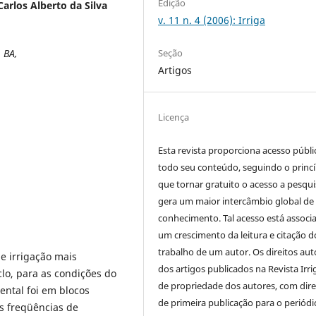
Edição
 Carlos Alberto da Silva
v. 11 n. 4 (2006): Irriga
Seção
 BA,
Artigos
Licença
Esta revista proporciona acesso públi
todo seu conteúdo, seguindo o princí
que tornar gratuito o acesso a pesqui
gera um maior intercâmbio global de
conhecimento. Tal acesso está associ
um crescimento da leitura e citação d
trabalho de um autor. Os direitos aut
de irrigação mais
dos artigos publicados na Revista Irri
clo, para as condições do
de propriedade dos autores, com dire
ntal foi em blocos
de primeira publicação para o periódi
ês freqüências de