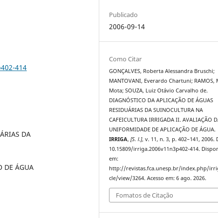
Publicado
2006-09-14
Como Citar
p402-414
GONÇALVES, Roberta Alessandra Bruschi;
MANTOVANI, Everardo Chartuni; RAMOS, 
Mota; SOUZA, Luiz Otávio Carvalho de.
DIAGNÓSTICO DA APLICAÇÃO DE ÁGUAS
RESIDUÁRIAS DA SUINOCULTURA NA
CAFEICULTURA IRRIGADA II. AVALIAÇÃO D
UNIFORMIDADE DE APLICAÇÃO DE ÁGUA.
ÁRIAS DA
IRRIGA
,
[S. l.]
, v. 11, n. 3, p. 402–141, 2006.
10.15809/irriga.2006v11n3p402-414. Dispon
em:
O DE ÁGUA
http://revistas.fca.unesp.br/index.php/irri
cle/view/3264. Acesso em: 6 ago. 2026.
Fomatos de Citação