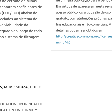
de primeira publicação para o periódi
ão de cerrado de Minas
Em virtude de aparecerem nesta revis
esentaram coeficientes de
acesso público, os artigos são de uso
ia (CUC/CUD) abaixo do
gratuito, com atribuições próprias, p
ociados ao sistema de
fins educacionais e não-comerciais. M
 a viabilidade da
detalhes podem ser obtidos em
dequado ao longo de todo
http://creativecommons.org/license
 no sistema de filtragem
nc-nd/4.0
, M. M.; SOUZA, L. O. C.
LICATION ON IRRIGATED
LICATION UNIFORMITY