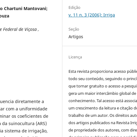
Edição
do Chartuni Mantovani;
v. 11 n. 3 (2006): Irriga
Souza
Seção
 Federal de Viçosa ,
Artigos
Licença
Esta revista proporciona acesso públi
todo seu conteúdo, seguindo o princí
que tornar gratuito o acesso a pesqui
gera um maior intercâmbio global de
conhecimento. Tal acesso está associ
encia diretamente a
um crescimento da leitura e citação d
tar com a uniformidade
trabalho de um autor. Os direitos aut
minar os coeficientes de
dos artigos publicados na Revista Irri
a da suinocultura (ARS)
de propriedade dos autores, com dire
a sistema de irrigação,