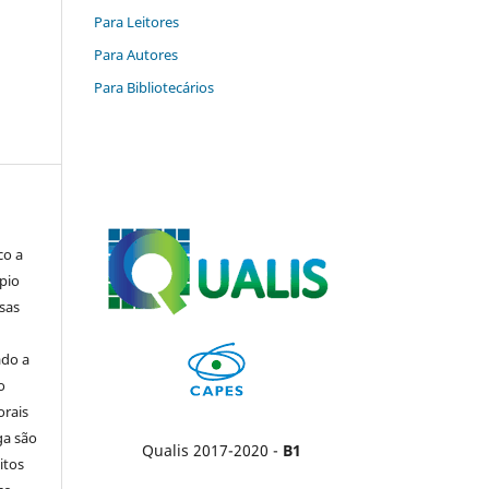
Para Leitores
Para Autores
Para Bibliotecários
co a
pio
sas
ado a
o
orais
ga são
Qualis 2017-2020 -
B1
itos