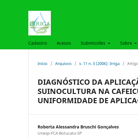
Cadastro
Acesso
Submissões
Sobre
Início
/
Arquivos
/
v. 11 n. 3 (2006): Irriga
/
Artig
DIAGNÓSTICO DA APLICAÇ
SUINOCULTURA NA CAFEICU
UNIFORMIDADE DE APLICA
Roberta Alessandra Bruschi Gonçalves
Unesp-FCA-Botucatu-SP