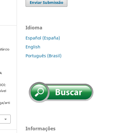
Enviar Submissão
Idioma
Español (España)
English
Márcio
Português (Brasil)
A
 DOI:
ível
ga/arti
Informações