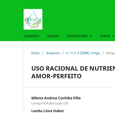
Cadastro
Acesso
Submissões
Sobre
Início
/
Arquivos
/
v. 11 n. 3 (2006): Irriga
/
Artig
USO RACIONAL DE NUTRIE
AMOR-PERFEITO
Milena Andrea Curitiba Pilla
Unesp-FCA-Botucatu-SP
Lenita Lima Haber