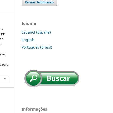
Enviar Submissão
Idioma
ita
Español (España)
L DE
English
DE
 p.
Português (Brasil)
ível
ga/arti
Informações