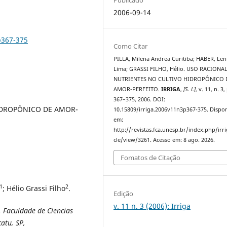
2006-09-14
p367-375
Como Citar
PILLA, Milena Andrea Curitiba; HABER, Len
Lima; GRASSI FILHO, Hélio. USO RACIONA
NUTRIENTES NO CULTIVO HIDROPÔNICO 
AMOR-PERFEITO.
IRRIGA
,
[S. l.]
, v. 11, n. 3,
367–375, 2006. DOI:
IDROPÔNICO DE AMOR-
10.15809/irriga.2006v11n3p367-375. Dispon
em:
http://revistas.fca.unesp.br/index.php/irri
cle/view/3261. Acesso em: 8 ago. 2026.
Fomatos de Citação
1
2
; Hélio Grassi Filho
.
Edição
v. 11 n. 3 (2006): Irriga
 Faculdade de Ciencias
atu, SP,