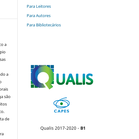
Para Leitores
Para Autores
Para Bibliotecários
co a
pio
sas
ado a
o
orais
ga são
itos
co.
ta de
Qualis 2017-2020 -
B1
ara