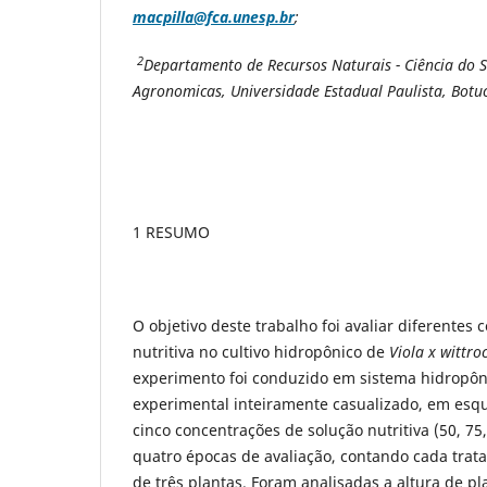
macpilla@fca.unesp.br
;
2
Departamento de Recursos Naturais - Ciência do S
Agronomicas, Universidade Estadual Paulista, Botu
1 RESUMO
O objetivo deste trabalho foi avaliar diferentes
nutritiva no cultivo hidropônico de
Viola x wittr
experimento foi conduzido em sistema hidropôn
experimental inteiramente casualizado, em esqu
cinco concentrações de solução nutritiva (50, 75
quatro épocas de avaliação, contando cada trata
de três plantas. Foram analisadas a altura de p