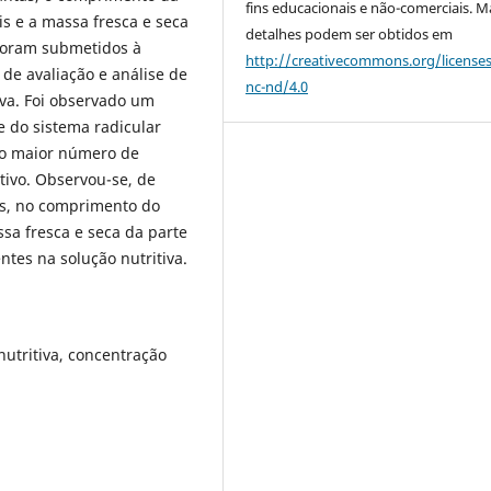
fins educacionais e não-comerciais. M
ais e a massa fresca e seca
detalhes podem ser obtidos em
 foram submetidos à
http://creativecommons.org/license
 de avaliação e análise de
nc-nd/4.0
iva. Foi observado um
 do sistema radicular
 o maior número de
tivo. Observou-se, de
as, no comprimento do
sa fresca e seca da parte
tes na solução nutritiva.
utritiva, concentração