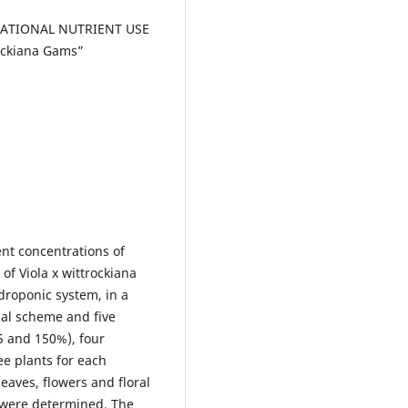
H. RATIONAL NUTRIENT USE
ockiana Gams”
ent concentrations of
 of Viola x wittrockiana
roponic system, in a
ial scheme and five
25 and 150%), four
ee plants for each
eaves, flowers and floral
t were determined. The