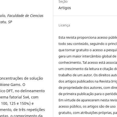
Seção
Artigos
olo, Faculdade de Ciencias
catu, SP
Licença
Esta revista proporciona acesso públi
todo seu conteúdo, seguindo o princí
que tornar gratuito o acesso a pesqui
gera um maior intercâmbio global de
conhecimento. Tal acesso está associ
um crescimento da leitura e citação d
trabalho de um autor. Os direitos aut
 concentrações de solução
dos artigos publicados na Revista Irri
ockiana
Gams. O
de propriedade dos autores, com dire
ico DFT, no delineamento
de primeira publicação para o periódi
ema fatorial 5x4, com
Em virtude de aparecerem nesta revis
, 100, 125 e 150%) e
acesso público, os artigos são de uso
mento, de três repetições
gratuito, com atribuições próprias, p
lantas, o comprimento da