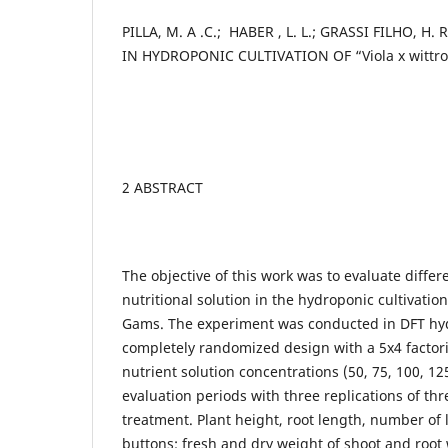
PILLA, M. A .C.; HABER , L. L.; GRASSI FILHO, 
IN HYDROPONIC CULTIVATION OF “Viola x wittr
2 ABSTRACT
The objective of this work was to evaluate differ
nutritional solution in the hydroponic cultivation
Gams. The experiment was conducted in DFT hyd
completely randomized design with a 5x4 factor
nutrient solution concentrations (50, 75, 100, 1
evaluation periods with three replications of thr
treatment. Plant height, root length, number of l
buttons; fresh and dry weight of shoot and roo