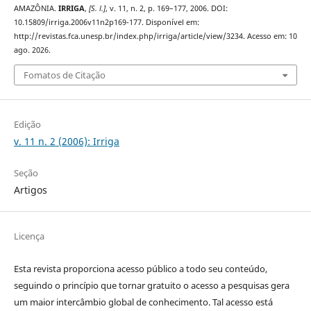
AMAZÔNIA.
IRRIGA
,
[S. l.]
, v. 11, n. 2, p. 169–177, 2006. DOI:
10.15809/irriga.2006v11n2p169-177. Disponível em:
http://revistas.fca.unesp.br/index.php/irriga/article/view/3234. Acesso em: 10
ago. 2026.
Fomatos de Citação
Edição
v. 11 n. 2 (2006): Irriga
Seção
Artigos
Licença
Esta revista proporciona acesso público a todo seu conteúdo,
seguindo o princípio que tornar gratuito o acesso a pesquisas gera
um maior intercâmbio global de conhecimento. Tal acesso está