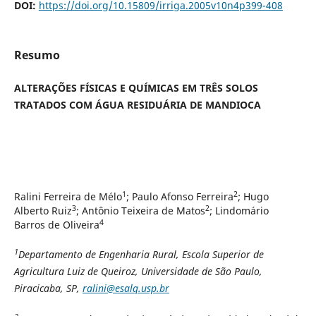
DOI:
https://doi.org/10.15809/irriga.2005v10n4p399-408
Resumo
ALTERAÇÕES FÍSICAS E QUÍMICAS EM TRÊS SOLOS
TRATADOS COM ÁGUA RESIDUÁRIA DE MANDIOCA
1
2
Ralini Ferreira de Mélo
; Paulo Afonso Ferreira
; Hugo
3
2
Alberto Ruiz
; Antônio Teixeira de Matos
; Lindomário
4
Barros de Oliveira
1
Departamento de
Engenharia Rural, Escola Superior de
Agricultura Luiz de Queiroz, Universidade de São Paulo,
Piracicaba, SP,
ralini@esalq.usp.br