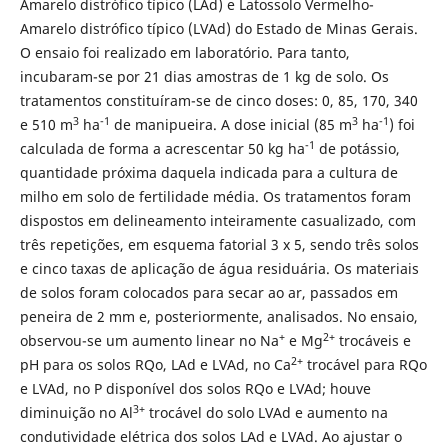
Amarelo distrófico típico (LAd) e Latossolo Vermelho-
Amarelo distrófico típico (LVAd) do Estado de Minas Gerais.
O ensaio foi realizado em laboratório. Para tanto,
incubaram-se por 21 dias amostras de 1 kg de solo. Os
tratamentos constituíram-se de cinco doses: 0, 85, 170, 340
3
-1
3
-1
e 510 m
ha
de manipueira. A dose inicial (85 m
ha
) foi
-1
calculada de forma a acrescentar 50 kg ha
de potássio,
quantidade próxima daquela indicada para a cultura de
milho em solo de fertilidade média. Os tratamentos foram
dispostos em delineamento inteiramente casualizado, com
três repetições, em esquema fatorial 3 x 5, sendo três solos
e cinco taxas de aplicação de água residuária. Os materiais
de solos foram colocados para secar ao ar, passados em
peneira de 2 mm e, posteriormente, analisados. No ensaio,
+
2+
observou-se um aumento linear no Na
e Mg
trocáveis e
2+
pH para os solos RQo, LAd e LVAd, no Ca
trocável para RQo
e LVAd, no P disponível dos solos RQo e LVAd; houve
3+
diminuição no Al
trocável do solo LVAd e aumento na
condutividade elétrica dos solos LAd e LVAd. Ao ajustar o