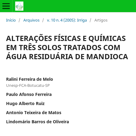
Início
/
Arquivos
/
v. 10 n. 4 (2005): Irriga
/
Artigos
ALTERAÇÕES FÍSICAS E QUÍMICAS
EM TRÊS SOLOS TRATADOS COM
ÁGUA RESIDUÁRIA DE MANDIOCA
Ralini Ferreira de Melo
Unesp-FCA-Botucatu-SP
Paulo Afonso Ferreira
Hugo Alberto Ruiz
Antonio Teixeira de Matos
Lindomário Barros de Oliveira