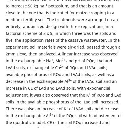
-1
to increase 50 kg ha
potassium, and that is an amount
close to the one that is indicated for maize cropping in a
medium-fertility soil. The treatments were arranged on an
entirely randomized design with three replications, in a
factorial scheme of 3 x 5, in which three was the soils and
five, the application rates of the cassava wastewater. In the
experiment, soil materials were air-dried, passed through a
2mm sieve, then analyzed. A linear increase was observed
+
2+
in the exchangeable Na
, Mg
and pH of RQo, LAd and
2+
LVAd soils, exchangeable Ca
of RQo and LVAd soils,
available phosphorus of RQo and LVAd soils, as well as a
3+
decrease in the exchangeable Al
of the LVAd soil and an
increase in CE of LAd and LVAd soils. With exponencial
+
adjustment, it was also observed that the K
of RQo and LAd
soils in the available phosphorus of the Lad soil increased.
+
There was also an increase of K
of LVAd soil and decrease
3+
in the exchangeable Al
of the RQo soil with adjustement of
the quadratic model. CE of the soil RQo increased and