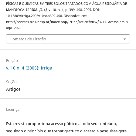
FÍSICAS E QUÍMICAS EM TRÊS SOLOS TRATADOS COM ÁGUA RESIDUÁRIA DE
MANDIOCA.
IRRIGA
,
[S. l.]
, v. 10, n. 4, p. 399–408, 2005. DOI:
10.15809/irriga.2005v10n4p399-408. Disponível em:
http://revistas.fca.unesp.br/index.php/irriga/article/view/3217. Acesso em: 9
ago. 2026.
Fomatos de Citação
Edição
v. 10 n. 4 (2005): Irriga
Seção
Artigos
Licença
Esta revista proporciona acesso público a todo seu conteúdo,
seguindo o princípio que tornar gratuito o acesso a pesquisas gera