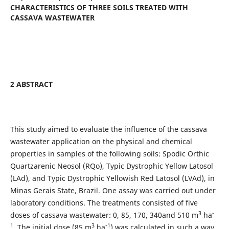
CHARACTERISTICS OF
THREE SOILS TREATED WITH
CASSAVA WASTEWATER
2 ABSTRACT
This study aimed to evaluate the influence of the cassava
wastewater application on the physical and chemical
properties in samples of the following soils: Spodic Orthic
Quartzarenic Neosol (RQo), Typic Dystrophic Yellow Latosol
(LAd), and Typic Dystrophic Yellowish Red Latosol (LVAd), in
Minas Gerais State, Brazil. One assay was carried out under
laboratory conditions. The treatments consisted of five
3
-
doses of cassava wastewater: 0, 85, 170, 340and 510 m
ha
1
3
-1
. The initial dose (85 m
ha
) was calculated in such a way