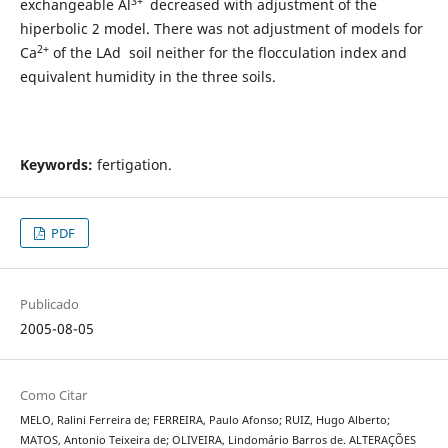
3+
exchangeable Al
decreased with adjustment of the
hiperbolic 2 model. There was not adjustment of models for
2+
Ca
of the LAd soil neither for the flocculation index and
equivalent humidity in the three soils.
Keywords
:
fertigation.
PDF
Publicado
2005-08-05
Como Citar
MELO, Ralini Ferreira de; FERREIRA, Paulo Afonso; RUIZ, Hugo Alberto;
MATOS, Antonio Teixeira de; OLIVEIRA, Lindomário Barros de. ALTERAÇÕES