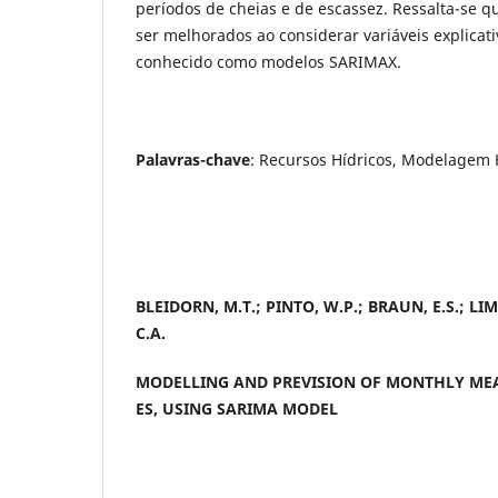
períodos de cheias e de escassez. Ressalta-se
ser melhorados ao considerar variáveis explicat
conhecido como modelos SARIMAX.
Palavras-chave
: Recursos Hídricos, Modelagem 
BLEIDORN, M.T.; PINTO, W.P.; BRAUN, E.S.; LI
C.A.
MODELLING AND PREVISION OF MONTHLY MEA
ES, USING SARIMA MODEL