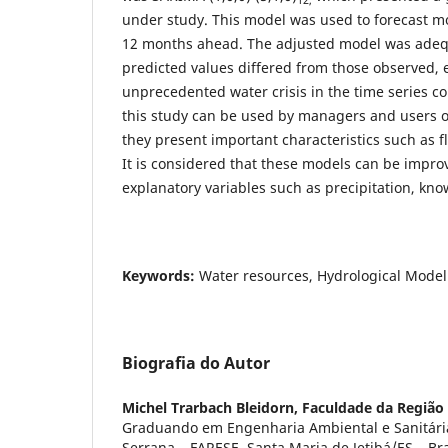
under study. This model was used to forecast mo
12 months ahead. The adjusted model was adequ
predicted values differed from those observed,
unprecedented water crisis in the time series co
this study can be used by managers and users of
they present important characteristics such as f
It is considered that these models can be impro
explanatory variables such as precipitation, k
Keywords:
Water resources, Hydrological Model
Biografia do Autor
Michel Trarbach Bleidorn,
Faculdade da Região
Graduando em Engenharia Ambiental e Sanitári
Serrana – FARESE, Santa Maria de Jetibá/ES – Bra