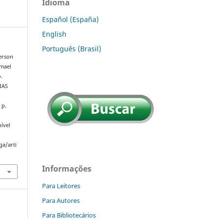
Idioma
Español (España)
English
Português (Brasil)
erson
emael
.
IAS
, p.
ível
ga/arti
Informações
Para Leitores
Para Autores
Para Bibliotecários