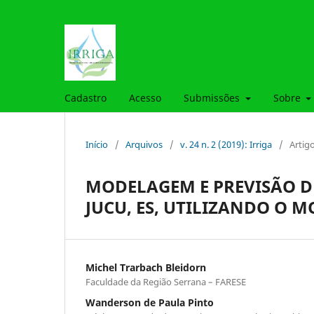
Cadastro
Acesso
Submissões
Sobre
Início
/
Arquivos
/
v. 24 n. 2 (2019): Irriga
/
Artig
MODELAGEM E PREVISÃO D
JUCU, ES, UTILIZANDO O 
Michel Trarbach Bleidorn
Faculdade da Região Serrana – FARESE
Wanderson de Paula Pinto