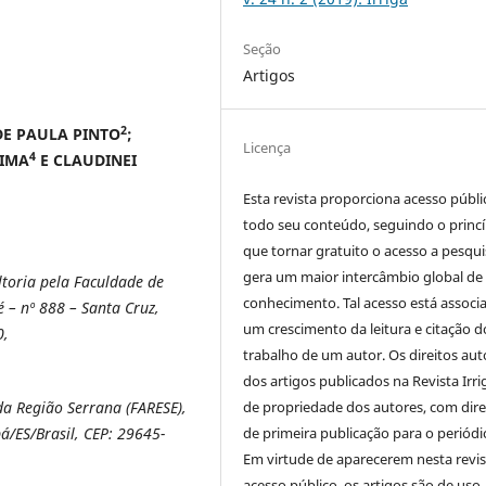
Seção
Artigos
2
E PAULA PINTO
;
Licença
4
LIMA
E CLAUDINEI
Esta revista proporciona acesso públi
todo seu conteúdo, seguindo o princí
que tornar gratuito o acesso a pesqui
gera um maior intercâmbio global de
toria pela Faculdade de
conhecimento. Tal acesso está associ
 – nº 888 – Santa Cruz,
um crescimento da leitura e citação d
0,
trabalho de um autor. Os direitos aut
dos artigos publicados na Revista Irri
de propriedade dos autores, com dire
a Região Serrana (FARESE),
de primeira publicação para o periódi
bá/ES/Brasil, CEP: 29645-
Em virtude de aparecerem nesta revis
acesso público, os artigos são de uso