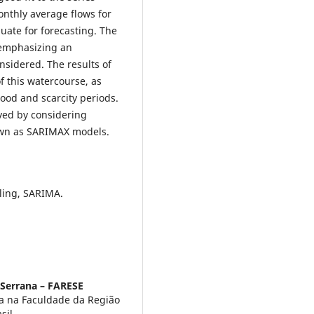
nthly average flows for
ate for forecasting. The
 emphasizing an
nsidered. The results of
 this watercourse, as
lood and scarcity periods.
ved by considering
nown as SARIMAX models.
ling, SARIMA.
 Serrana – FARESE
a na Faculdade da Região
sil.