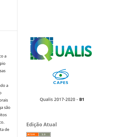
co a
pio
sas
ado a
o
Qualis 2017-2020 -
B1
orais
ga são
itos
co.
Edição Atual
ta de