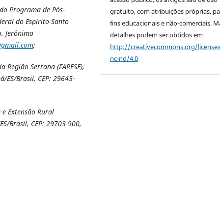
 do Programa de Pós-
gratuito, com atribuições próprias, p
eral do Espírito Santo
fins educacionais e não-comerciais. M
o, Jerônimo
detalhes podem ser obtidos em
@gmail.com
;
http://creativecommons.org/license
nc-nd/4.0
a Região Serrana (FARESE),
bá/ES/Brasil, CEP: 29645-
a e Extensão Rural
ES/Brasil, CEP: 29703-900,