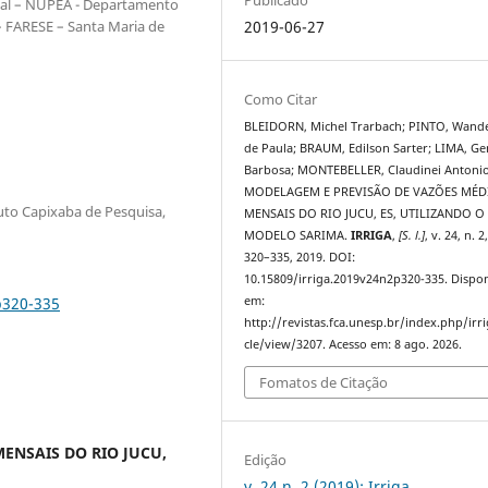
tal – NUPEA - Departamento
– FARESE – Santa Maria de
2019-06-27
Como Citar
BLEIDORN, Michel Trarbach; PINTO, Wand
de Paula; BRAUM, Edilson Sarter; LIMA, G
Barbosa; MONTEBELLER, Claudinei Antonio
MODELAGEM E PREVISÃO DE VAZÕES MÉD
tuto Capixaba de Pesquisa,
MENSAIS DO RIO JUCU, ES, UTILIZANDO O
MODELO SARIMA.
IRRIGA
,
[S. l.]
, v. 24, n. 2
320–335, 2019. DOI:
10.15809/irriga.2019v24n2p320-335. Dispon
p320-335
em:
http://revistas.fca.unesp.br/index.php/irri
cle/view/3207. Acesso em: 8 ago. 2026.
Fomatos de Citação
ENSAIS DO RIO JUCU,
Edição
v. 24 n. 2 (2019): Irriga