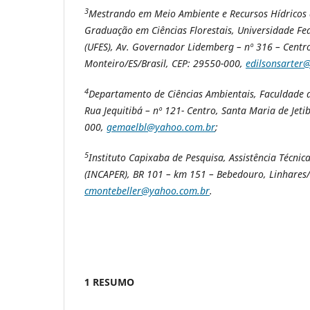
3
Mestrando em Meio Ambiente e Recursos Hídricos
Graduação em Ciências Florestais, Universidade Fed
(UFES), Av. Governador Lidemberg – nº 316 – Centr
Monteiro/ES/Brasil, CEP: 29550-000,
edilsonsarter
4
Departamento de Ciências Ambientais, Faculdade d
Rua Jequitibá – nº 121- Centro, Santa Maria de Jeti
000,
gemaelbl@yahoo.com.br
;
5
Instituto Capixaba de Pesquisa, Assistência Técnic
(INCAPER), BR 101 – km 151 – Bebedouro, Linhares/
cmontebeller@yahoo.com.br
.
1 RESUMO