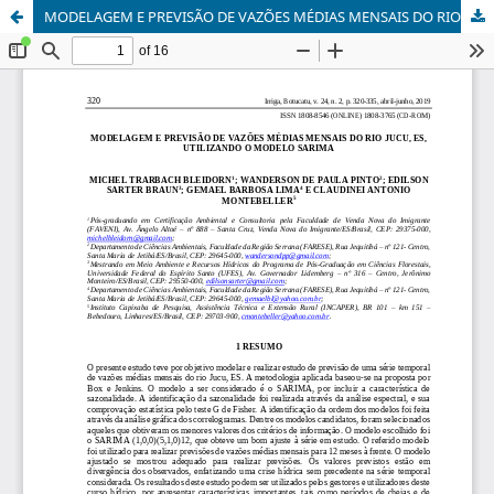
MODELAGEM E PREVISÃO DE VAZÕES MÉDIAS MENSAIS DO RIO JUCU, ES, UTILIZANDO O MODELO SARIMA