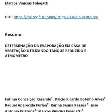
Marcos Vinícius Folegatti
DOI:
https://doi.org/10.15809/irriga.2004v9n3p282-288
Resumo
DETERMINAÇÃO DA EVAPORAÇÃO EM CASA DE
VEGETAÇÃO UTILIZANDO TANQUE REDUZIDO E
ATMÔMETRO
1
2
Fátima Conceição Rezende
; Dálcio Ricardo Botelho Alves
;
2
2
Raquel Aparecida Furlan
; Karina Senna Passos
; José
2
2
Antonio Frizzone
; Marcos Vinícius Folegatti