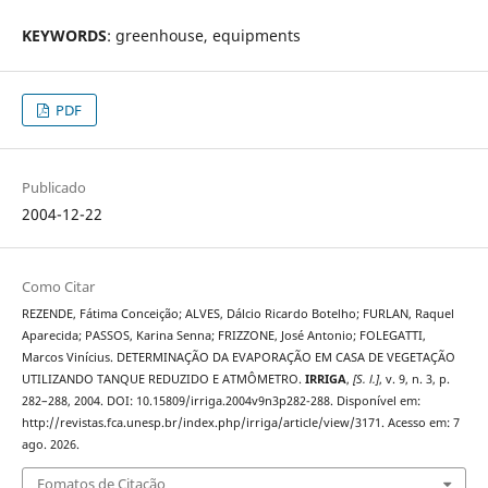
KEYWORDS
: greenhouse, equipments
PDF
Publicado
2004-12-22
Como Citar
REZENDE, Fátima Conceição; ALVES, Dálcio Ricardo Botelho; FURLAN, Raquel
Aparecida; PASSOS, Karina Senna; FRIZZONE, José Antonio; FOLEGATTI,
Marcos Vinícius. DETERMINAÇÃO DA EVAPORAÇÃO EM CASA DE VEGETAÇÃO
UTILIZANDO TANQUE REDUZIDO E ATMÔMETRO.
IRRIGA
,
[S. l.]
, v. 9, n. 3, p.
282–288, 2004. DOI: 10.15809/irriga.2004v9n3p282-288. Disponível em:
http://revistas.fca.unesp.br/index.php/irriga/article/view/3171. Acesso em: 7
ago. 2026.
Fomatos de Citação