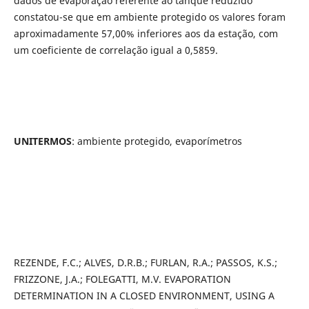
dados de evaporação referente ao tanque reduzido
constatou-se que em ambiente protegido os valores foram
aproximadamente 57,00% inferiores aos da estação, com
um coeficiente de correlação igual a 0,5859.
UNITERMOS
: ambiente protegido, evaporímetros
REZENDE, F.C.; ALVES, D.R.B.; FURLAN, R.A.; PASSOS, K.S.;
FRIZZONE, J.A.; FOLEGATTI, M.V. EVAPORATION
DETERMINATION IN A CLOSED ENVIRONMENT, USING A