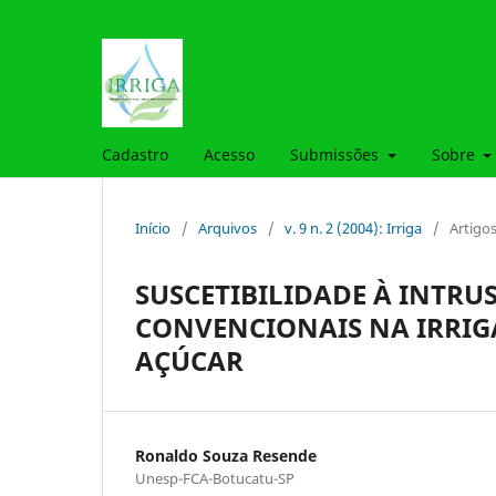
Cadastro
Acesso
Submissões
Sobre
Início
/
Arquivos
/
v. 9 n. 2 (2004): Irriga
/
Artigo
SUSCETIBILIDADE À INTRU
CONVENCIONAIS NA IRRIG
AÇÚCAR
Ronaldo Souza Resende
Unesp-FCA-Botucatu-SP