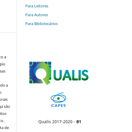
Para Leitores
Para Autores
Para Bibliotecários
co a
pio
sas
ado a
o
orais
ga são
itos
co.
Qualis 2017-2020 -
B1
ta de