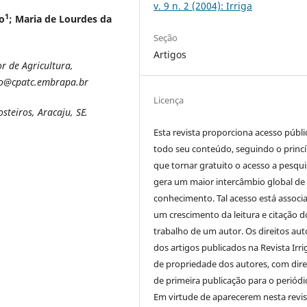
v. 9 n. 2 (2004): Irriga
1
o
; Maria de Lourdes da
Seção
Artigos
r de Agricultura,
do@cpatc.embrapa.br
Licença
teiros, Aracaju, SE.
Esta revista proporciona acesso públi
todo seu conteúdo, seguindo o princí
que tornar gratuito o acesso a pesqui
gera um maior intercâmbio global de
conhecimento. Tal acesso está associ
um crescimento da leitura e citação d
trabalho de um autor. Os direitos aut
dos artigos publicados na Revista Irri
de propriedade dos autores, com dire
de primeira publicação para o periódi
Em virtude de aparecerem nesta revis