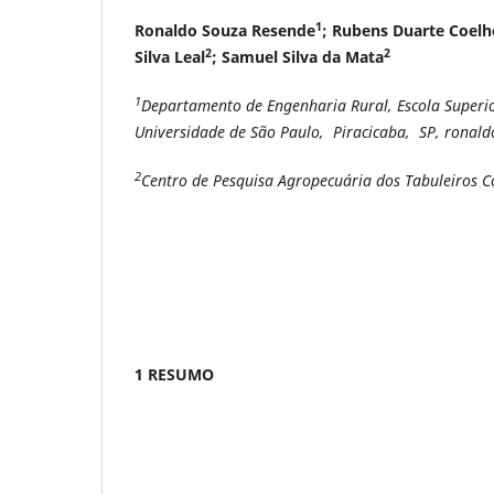
1
Ronaldo Souza Resende
; Rubens Duarte Coelh
2
2
Silva Leal
; Samuel Silva da Mata
1
Departamento de Engenharia Rural, Escola Superio
Universidade de São Paulo, Piracicaba, SP, ronal
2
Centro de Pesquisa Agropecuária dos Tabuleiros Cos
1 RESUMO