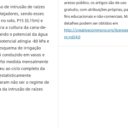
acesso público, os artigos são de uso
o de intrusão de raízes
gratuito, com atribuições próprias, p
otejadores, sendo esses
fins educacionais e não-comerciais. M
no solo, P15 (0,15m) e
detalhes podem ser obtidos em
ra a cultura da cana-de-
http://creativecommons.org/license
uando o potencial da água
nc-nd/4.0
otencial atingia -80 kPa e
 esquema de irrigação
oi conduzido em vasos e
s foi medida mensalmente
eu ao ciclo completo da
estatisticamente
icaram não ser o regime de
 da intrusão de raízes