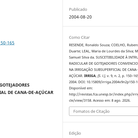
Publicado
2004-08-20
Como Citar
150-165
RESENDE, Ronaldo Souza; COELHO, Ruben
Duarte; LEAL, Maria de Lourdes da Silva; 
Samuel Silva da. SUSCETIBILIDADE À INT
RADICULAR DE GOTEJADORES CONVENCIO
NA IRRIGAÇÃO SUBSUPERFICIAL DE CANA-
AÇÚCAR.
IRRIGA
,
[S. l.]
, v. 9, n. 2, p. 150–16
2004. DOI: 10.15809/irriga.2004v9n2p150-1
 GOTEJADORES
Disponível em:
IAL DE CANA-DE-AÇÚCAR
http://revistas.fca.unesp.br/index.php/irri
cle/view/3158. Acesso em: 8 ago. 2026.
Fomatos de Citação
Edição