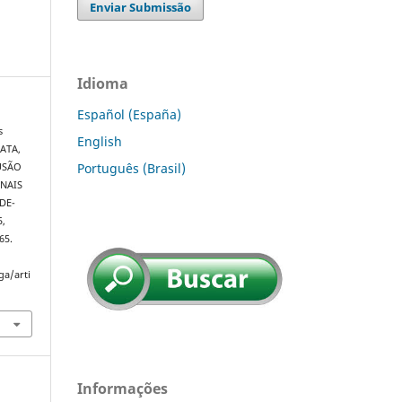
Enviar Submissão
Idioma
Español (España)
s
English
MATA,
Português (Brasil)
RUSÃO
NAIS
DE-
5,
65.
ga/arti
Informações