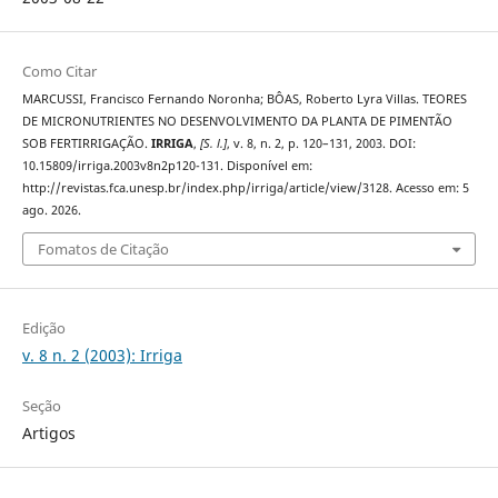
Como Citar
MARCUSSI, Francisco Fernando Noronha; BÔAS, Roberto Lyra Villas. TEORES
DE MICRONUTRIENTES NO DESENVOLVIMENTO DA PLANTA DE PIMENTÃO
SOB FERTIRRIGAÇÃO.
IRRIGA
,
[S. l.]
, v. 8, n. 2, p. 120–131, 2003. DOI:
10.15809/irriga.2003v8n2p120-131. Disponível em:
http://revistas.fca.unesp.br/index.php/irriga/article/view/3128. Acesso em: 5
ago. 2026.
Fomatos de Citação
Edição
v. 8 n. 2 (2003): Irriga
Seção
Artigos