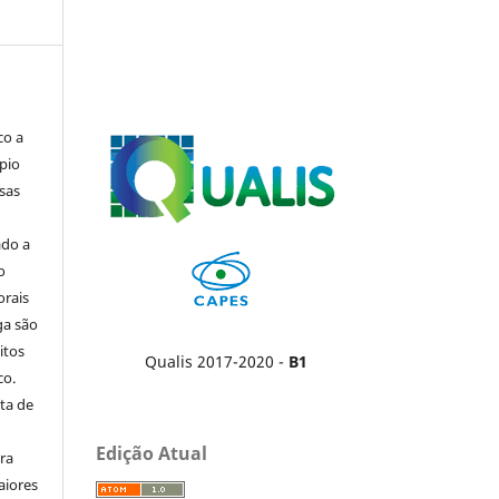
co a
pio
sas
ado a
o
orais
ga são
itos
Qualis 2017-2020 -
B1
co.
ta de
Edição Atual
ara
aiores