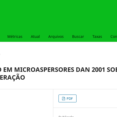
Métricas
Atual
Arquivos
Buscar
Taxas
Con
s
O EM MICROASPERSORES DAN 2001 SO
PERAÇÃO
PDF
Publicado