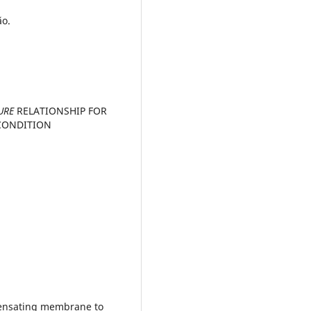
ão.
SURE
RELATIONSHIP FOR
CONDITION
pensating membrane to