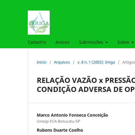
Cadastro
Acesso
Submissões
Sobre
Início
/
Arquivos
/
v. 8 n. 1 (2003): Irriga
/
Artigo
RELAÇÃO VAZÃO x PRESSÃ
CONDIÇÃO ADVERSA DE O
Marco Antonio Fonseca Conceição
Unesp-FCA-Botucatu-SP
Rubens Duarte Coelho