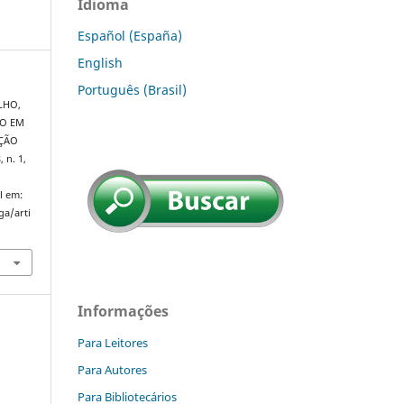
Idioma
Español (España)
English
Português (Brasil)
LHO,
ÃO EM
IÇÃO
8, n. 1,
l em:
ga/arti
Informações
Para Leitores
Para Autores
Para Bibliotecários