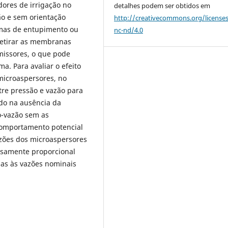
dores de irrigação no
detalhes podem ser obtidos em
ão e sem orientação
http://creativecommons.org/license
lemas de entupimento ou
nc-nd/4.0
retirar as membranas
issores, o que pode
. Para avaliar o efeito
microaspersores, no
tre pressão e vazão para
do na ausência da
-vazão sem as
mportamento potencial
azões dos microaspersores
samente proporcional
as às vazões nominais