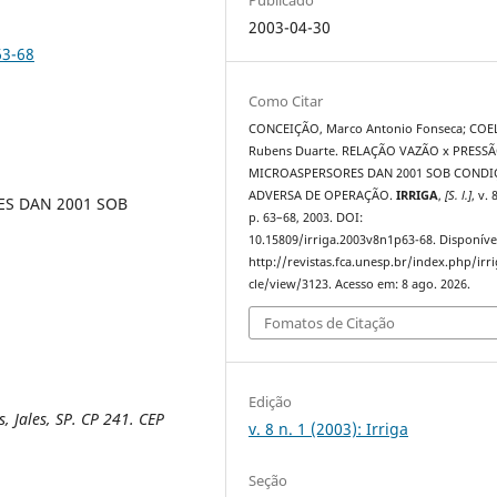
2003-04-30
63-68
Como Citar
CONCEIÇÃO, Marco Antonio Fonseca; COE
Rubens Duarte. RELAÇÃO VAZÃO x PRESS
MICROASPERSORES DAN 2001 SOB COND
ADVERSA DE OPERAÇÃO.
IRRIGA
,
[S. l.]
, v. 
S DAN 2001 SOB
p. 63–68, 2003. DOI:
10.15809/irriga.2003v8n1p63-68. Disponíve
http://revistas.fca.unesp.br/index.php/irri
cle/view/3123. Acesso em: 8 ago. 2026.
Fomatos de Citação
Edição
, Jales, SP. CP 241. CEP
v. 8 n. 1 (2003): Irriga
Seção