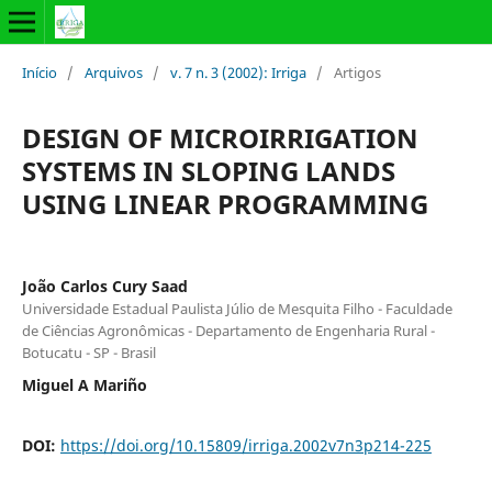
Início
/
Arquivos
/
v. 7 n. 3 (2002): Irriga
/
Artigos
DESIGN OF MICROIRRIGATION
SYSTEMS IN SLOPING LANDS
USING LINEAR PROGRAMMING
João Carlos Cury Saad
Universidade Estadual Paulista Júlio de Mesquita Filho - Faculdade
de Ciências Agronômicas - Departamento de Engenharia Rural -
Botucatu - SP - Brasil
Miguel A Mariño
DOI:
https://doi.org/10.15809/irriga.2002v7n3p214-225