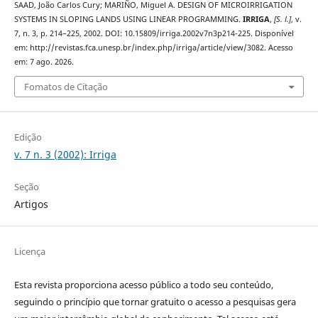
SAAD, João Carlos Cury; MARIÑO, Miguel A. DESIGN OF MICROIRRIGATION
SYSTEMS IN SLOPING LANDS USING LINEAR PROGRAMMING.
IRRIGA
,
[S. l.]
, v.
7, n. 3, p. 214–225, 2002. DOI: 10.15809/irriga.2002v7n3p214-225. Disponível
em: http://revistas.fca.unesp.br/index.php/irriga/article/view/3082. Acesso
em: 7 ago. 2026.
Fomatos de Citação
Edição
v. 7 n. 3 (2002): Irriga
Seção
Artigos
Licença
Esta revista proporciona acesso público a todo seu conteúdo,
seguindo o princípio que tornar gratuito o acesso a pesquisas gera