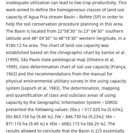
inadequate utilization can lead to low crop productivity. This
work aimed to define the homogeneous classes of land use
capacity of Agua Fria stream Basin – Bofete (SP) in order to
help the soil conservation procedure planning in this area.
The Basin is located from 22°58’30’’ to 23° 04’30’’ southern
latitude and 48° 09’30’’ to 48°18’30’’ western longitude, in a
9180.12 ha area. The chart of land use capacity was
established based on the clinographic chart by Santos et al.
(1999), São Paulo state pedological map (Oliveira et al,
1999), class determination chart of soil use capacity (França,
1963) and the recommendations from the manual for
physical environmental utilitary survey in the using capacity
system (Lepsch et al, 1983). The determination, mapping
and quantification of class and subclass areas of using
capacity by the Geographic Information System – IDRISI
presented the following values: IIIe,s – 517.020 ha (5.63%);
IIIs 863.150 ha (9.40 %); IVe – 846.730 ha (9.23%); VIe –
871.110 ha (9.49 %) e VIIe – 6082.115 ha (66.25 %). The
results allowed to conclude that the Basin is 2/3 essentially