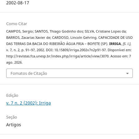
2002-08-17
Como Citar
CAMPOS, Sergio; SANTOS, Thiago Godinho dos; SILVA, Cristiane Lopes da;
BARROS, Zacarias Xavier de; CARDOSO, Lincoln Gehring. CAPACIDADE DE USO
DAS TERRAS DA BACIA DO RIBEIRÃO ÁGUA FRIA – BOFETE (SP).
IRRIGA
,
[S. l.]
,
v. 7, n. 2, p. 91–97, 2002. DOI: 10.15809/irriga.2002v7n2p91-97. Disponível em:
http://revistas.fca.unesp.br/index.php/irriga/article/view/3070. Acesso em: 7
ago. 2026.
Fomatos de Citação
Edição
v. 7 n. 2 (2002): Irriga
Seção
Artigos