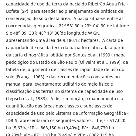
capacidade de uso da terra da bacia do Ribeirão Água Fria -
Bofete (SP) para atender ao planejamento de práticas de
conservação do solo desta área. A bacia situa-se entre as
o
o
coordenadas geográficas 22
58' 30`` a 23
04' 30`` de latitude
o
o
S e 48
09' 30`` a 48
18' 30`` de longitude W Gr.,
apresentando uma área de 9.180,12 hectares. A carta de
capacidade de uso da terra da bacia foi elaborada a partir
da carta clinográfica obtida por Santos et al. (1999), mapa
pedológico do Estado de São Paulo (Oliveira et al., 1999), da
tabela de julgamento de classes de capacidade de uso do
solo (França, 1963) e das recomendações constantes no
manual para levantamento utilitário do meio físico e
classificação das terras no sistema de capacidade de uso
(Lepsch et al., 1983). A discriminação, o mapeamento e a
quantificação das áreas das classes e subclasses de
capacidade de uso pelo Sistema de Informação Geográfica -
IDRISI apresentaram os seguintes valores: IIIe,s - 517,020
ha (5,63%); IIIs - 863,150 ha (9,40%); IVe - 846,730 ha
(9,23%); VIe - 871,110 ha (9,49%) e VIIe - 6082,115 ha