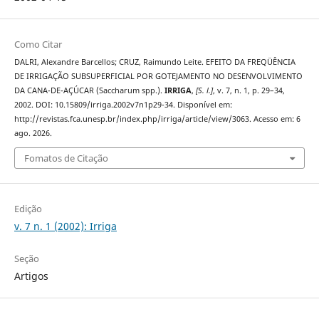
Como Citar
DALRI, Alexandre Barcellos; CRUZ, Raimundo Leite. EFEITO DA FREQÜÊNCIA
DE IRRIGAÇÃO SUBSUPERFICIAL POR GOTEJAMENTO NO DESENVOLVIMENTO
DA CANA-DE-AÇÚCAR (Saccharum spp.).
IRRIGA
,
[S. l.]
, v. 7, n. 1, p. 29–34,
2002. DOI: 10.15809/irriga.2002v7n1p29-34. Disponível em:
http://revistas.fca.unesp.br/index.php/irriga/article/view/3063. Acesso em: 6
ago. 2026.
Fomatos de Citação
Edição
v. 7 n. 1 (2002): Irriga
Seção
Artigos