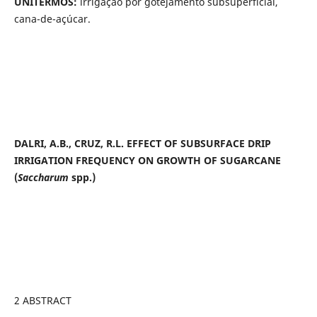
UNITERMOS:
irrigação por gotejamento subsuperficial,
cana-de-açúcar.
DALRI, A.B., CRUZ, R.L. EFFECT OF SUBSURFACE DRIP
IRRIGATION FREQUENCY ON GROWTH OF SUGARCANE
(
Saccharum
spp.)
2 ABSTRACT