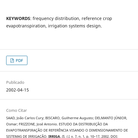
KEYWORDS
: frequency distribution, reference crop
evapotranspiration, irrigation systems design.
PDF
Publicado
2002-04-15
Como Citar
SAAD, João Carlos Cury; BISCARO, Guilherme Augusto; DELMANTO JÚNIOR,
Osmar; FRIZZONE, José Antonio. ESTUDO DA DISTRIBUIÇÃO DA
EVAPOTRANSPIRAÇÃO DE REFERÊNCIA VISANDO O DIMENSIONAMENTO DE
SISTEMAS DE IRRIGAÇÃO.
IRRIGA
,
[S. l.]
, v. 7, n. 1, p. 10–17, 2002. DOI: