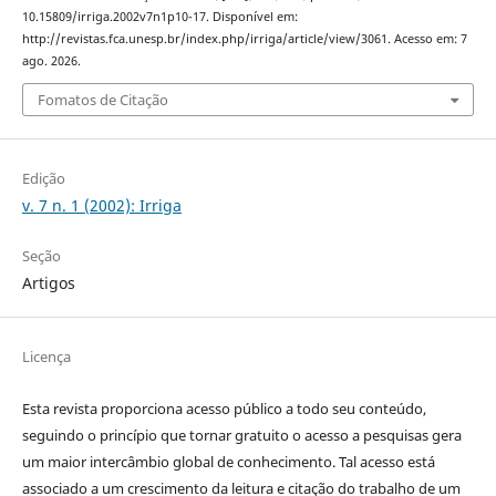
10.15809/irriga.2002v7n1p10-17. Disponível em:
http://revistas.fca.unesp.br/index.php/irriga/article/view/3061. Acesso em: 7
ago. 2026.
Fomatos de Citação
Edição
v. 7 n. 1 (2002): Irriga
Seção
Artigos
Licença
Esta revista proporciona acesso público a todo seu conteúdo,
seguindo o princípio que tornar gratuito o acesso a pesquisas gera
um maior intercâmbio global de conhecimento. Tal acesso está
associado a um crescimento da leitura e citação do trabalho de um