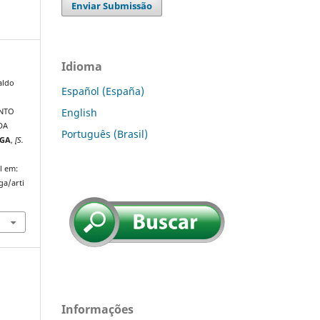
Enviar Submissão
Idioma
aldo
Español (España)
English
ENTO
DA
Português (Brasil)
IGA
,
[S.
l em:
ga/arti
Informações