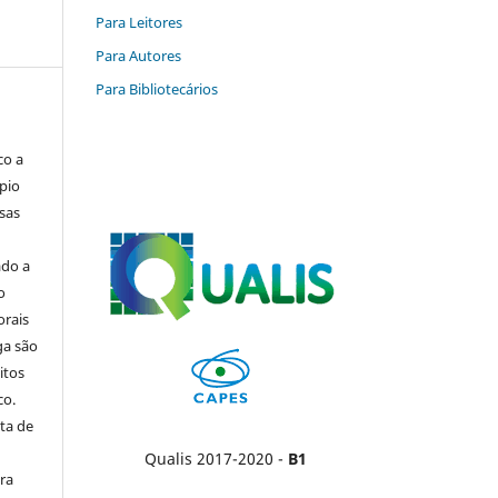
Para Leitores
Para Autores
Para Bibliotecários
co a
pio
sas
ado a
o
orais
ga são
itos
co.
ta de
Qualis 2017-2020 -
B1
ara