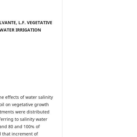
VALVANTE, L.F. VEGETATIVE
 WATER IRRIGATION
e effects of water salinity
soil on vegetative growth
atments were distributed
erring to salinity water
and 80 and 100% of
ed that increment of