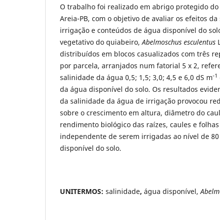
O trabalho foi realizado em abrigo protegido d
Areia-PB, com o objetivo de avaliar os efeitos d
irrigação e conteúdos de água disponível do sol
vegetativo do quiabeiro,
Abelmoschus esculentus
L
distribuídos em blocos casualizados com três re
por parcela, arranjados num fatorial 5 x 2, refer
-1
salinidade da água 0,5; 1,5; 3,0; 4,5 e 6,0 dS m
da água disponível do solo. Os resultados evi
da salinidade da água de irrigação provocou red
sobre o crescimento em altura, diâmetro do caule
rendimento biológico das raízes, caules e folhas
independente de serem irrigadas ao nível de 80
disponível do solo.
UNITERMOS:
salinidade
,
água disponível,
Abelmo