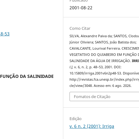
2001-08-22
Como Citar
48-53
SILVA, Alexandre Paiva da; SANTOS, Clodo
Júnior Oliviera; SANTOS, João Batista dos;
CAVALCANTE, Lourival Ferreira. CRESCIM
VEGETATIVO DO QUIABEIRO EM FUNÇÃO 
SALINIDADE DA ÁGUA DE IRRIGAÇÃO.
IRR
l.]
, v. 6, n. 2, p. 48–53, 2001. DOI:
10.15809/irriga.2001v6n2p48-53. Disponíve
 FUNÇÃO DA SALINIDADE
http://revistas.fca.unesp.br/index.php/irri
cle/view/3048. Acesso em: 6 ago. 2026.
Fomatos de Citação
Edição
v. 6 n. 2 (2001): Irriga