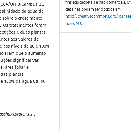
fins educacionais e não-comerciais. M
o CCA/UFPB-Campus III,
detalhes podem ser obtidos em
a salinidade da água de
http://creativecommons.org/license
o sobre o crescimento
nc-nd/4.0
. Os tratamentos foram
petições e duas plantas
entes aos valores de
e aos níveis de 80 e 100%
denciaram que o aumento
uções significativas
, área foliar e
 das plantas,
 e 100% da água útil ou
schus esculentus
L.