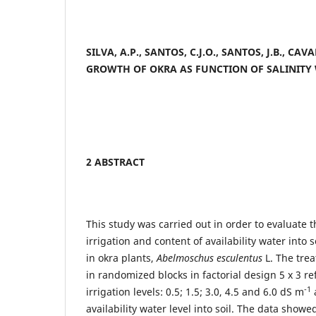
SILVA, A.P., SANTOS, C.J.O., SANTOS, J.B., CA
GROWTH OF OKRA AS FUNCTION OF SALINITY
2 ABSTRACT
This study was carried out in order to evaluate th
irrigation and content of availability water into 
in okra plants,
Abelmoschus esculentus
L. The tre
in randomized blocks in factorial design 5 x 3 ref
-1
irrigation levels: 0.5; 1.5; 3.0, 4.5 and 6.0 dS m
availability water level into soil. The data show