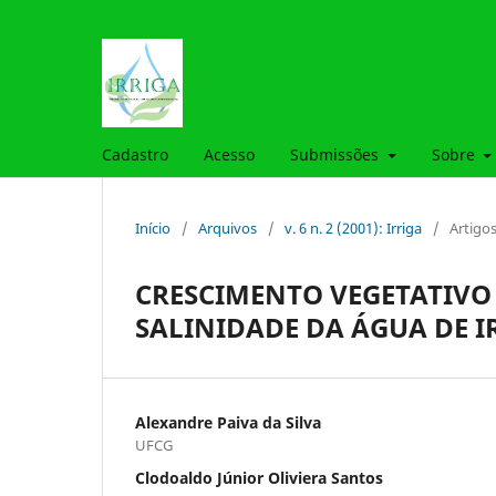
Cadastro
Acesso
Submissões
Sobre
Início
/
Arquivos
/
v. 6 n. 2 (2001): Irriga
/
Artigo
CRESCIMENTO VEGETATIVO
SALINIDADE DA ÁGUA DE 
Alexandre Paiva da Silva
UFCG
Clodoaldo Júnior Oliviera Santos