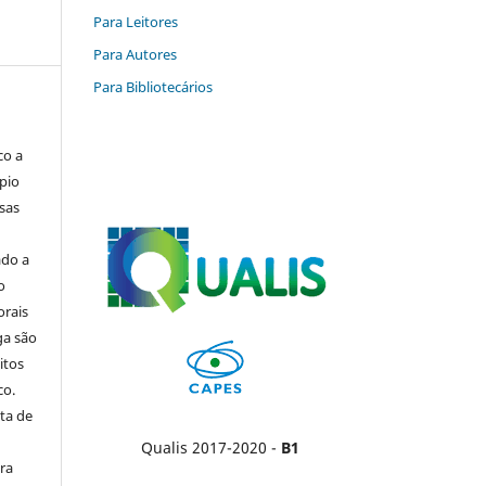
Para Leitores
Para Autores
Para Bibliotecários
co a
pio
sas
ado a
o
orais
ga são
itos
co.
ta de
Qualis 2017-2020 -
B1
ara