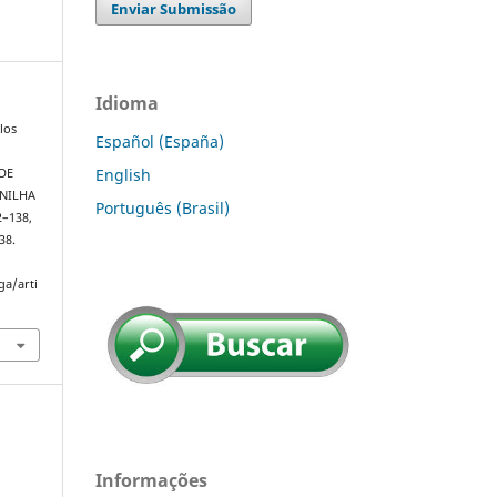
Enviar Submissão
Idioma
los
Español (España)
English
DE
NILHA
Português (Brasil)
32–138,
38.
ga/arti
Informações