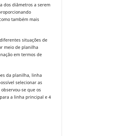
ha dos diâmetros a serem
 proporcionando
s como também mais
diferentes situações de
or meio de planilha
binação em termos de
s da planilha, linha
 possível selecionar as
s observou-se que os
ara a linha principal e 4