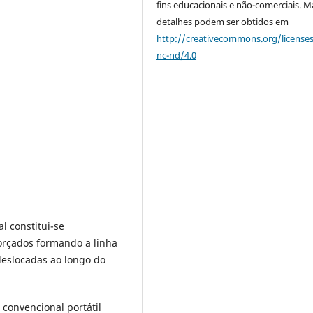
fins educacionais e não-comerciais. M
detalhes podem ser obtidos em
http://creativecommons.org/license
nc-nd/4.0
l constitui-se
orçados formando a linha
 deslocadas ao longo do
convencional portátil