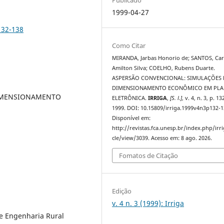
1999-04-27
132-138
Como Citar
MIRANDA, Jarbas Honorio de; SANTOS, Car
Amilton Silva; COELHO, Rubens Duarte.
ASPERSÃO CONVENCIONAL: SIMULAÇÕES 
DIMENSIONAMENTO ECONÔMICO EM PLA
DIMENSIONAMENTO
ELETRÔNICA.
IRRIGA
,
[S. l.]
, v. 4, n. 3, p. 1
1999. DOI: 10.15809/irriga.1999v4n3p132-1
Disponível em:
http://revistas.fca.unesp.br/index.php/irri
cle/view/3039. Acesso em: 8 ago. 2026.
Fomatos de Citação
Edição
v. 4 n. 3 (1999): Irriga
e Engenharia Rural