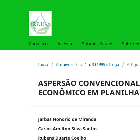
Cadastro
Acesso
Submissões
Sobre
Início
/
Arquivos
/
v. 4 n. 3 (1999): Irriga
/
Artigo
ASPERSÃO CONVENCIONAL
ECONÔMICO EM PLANILHA
Jarbas Honorio de Miranda
Carlos Amilton Silva Santos
Rubens Duarte Coelho