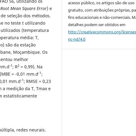
AO 56, utilizando os
acesso público, os artigos são de uso
(
Root Mean Square Error
) e
gratuito, com atribuições próprias, p
l de seleção dos métodos.
fins educacionais e não-comerciais. M
e no teste t utilizando
detalhes podem ser obtidos em
utilizados (temperatura
http://creativecommons.org/license
peratura média: T,
nc-nd/4.0
ão) são da estação
ambane, Moçambique. Os
sentou melhor
-1
2
 mm.d
; R
= 0,99). Na
-1
6 (MBE = -0,01 mm.d
;
-1
 0,01 mm.d
; RMSE = 0,23
m a medição da T, Tmax e
m estatisticamente
ltipla, redes neurais.