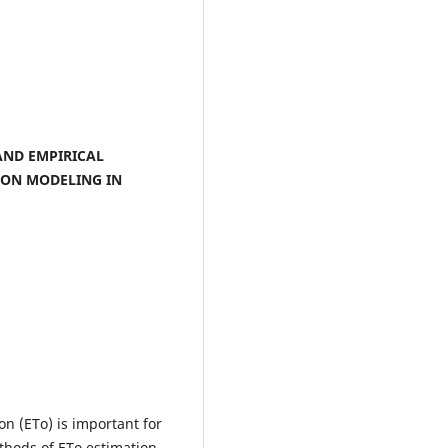
AND EMPIRICAL
ION MODELING IN
on (ETo) is important for
thods of ETo estimation