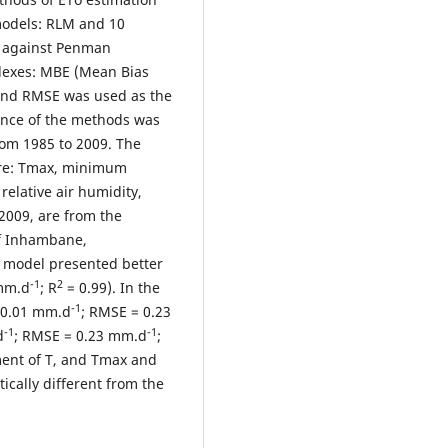
models: RLM and 10
ed against Penman
dexes: MBE (Mean Bias
and RMSE was used as the
cance of the methods was
from 1985 to 2009. The
re: Tmax, minimum
elative air humidity,
2009, are from the
of Inhambane,
 model presented better
-1
2
 mm.d
; R
= 0.99). In the
-1
 -0.01 mm.d
; RMSE = 0.23
-1
-1
d
; RMSE = 0.23 mm.d
;
ent of T, and Tmax and
ically different from the