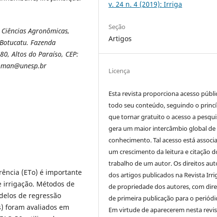
v. 24 n. 4 (2019): Irriga
Seção
 Ciências Agronômicas,
Artigos
 Botucatu. Fazenda
80, Altos do Paraíso, CEP:
.roman@unesp.br
Licença
Esta revista proporciona acesso públi
todo seu conteúdo, seguindo o princí
que tornar gratuito o acesso a pesqui
gera um maior intercâmbio global de
conhecimento. Tal acesso está associ
um crescimento da leitura e citação d
trabalho de um autor. Os direitos aut
rência (ETo) é importante
dos artigos publicados na Revista Irri
 irrigação. Métodos de
de propriedade dos autores, com dire
delos de regressão
de primeira publicação para o periódi
As) foram avaliados em
Em virtude de aparecerem nesta revis