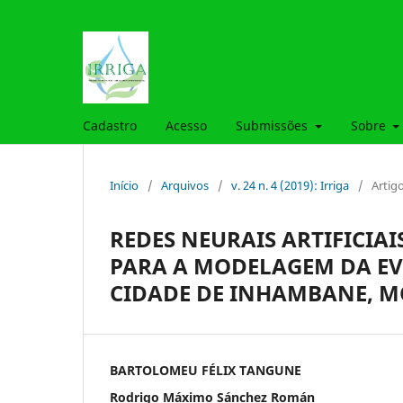
Cadastro
Acesso
Submissões
Sobre
Início
/
Arquivos
/
v. 24 n. 4 (2019): Irriga
/
Artig
REDES NEURAIS ARTIFICIA
PARA A MODELAGEM DA EV
CIDADE DE INHAMBANE, 
BARTOLOMEU FÉLIX TANGUNE
Rodrigo Máximo Sánchez Román