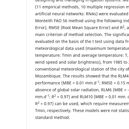
(11 empirical methods, 10 multiple regression 
artificial neural networks: RNAs) were evaluat
Monteith FAO 56 method using the following in
2
Error), RMSE (Root Mean Square Error) and R
, 
main criterion of method selection. The signifi
evaluated on the basis of the t test using data 
meteorological data used (maximum temperatu
temperature: Tmin and average temperature: T, r
wind speed and solar brightness), from 1985 to 
conventional meteorological station of the city 
Mozambique. The results showed that the RLM4
-1
performance (MBE = 0.01 mm.d
; RMSE = 0.15
absence of global solar radiation, RLM6 (MBE =
-1
2
mm.d
; R
= 0.97) and RLM10 (MBE = 0.01 mm. 
2
R
= 0.97) can be used, which require measurem
Tmin, respectively. These models were not statist
standard method.