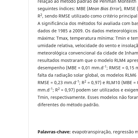
relação ao método padrão de Penman Monteith F
seguintes índices: MBE (
Mean Bias Error
), RMSE 
2
R
, sendo RMSE utilizado como critério principa
A significância dos métodos foi avaliada com bas
dados de 1985 a 2009. Os dados meteorológicos 
máxima: Tmax, temperatura mínima: Tmin e tem
umidade relativa, velocidade do vento e insolaç
meteorológica convencional da cidade de Inh
resultados mostraram que o modelo RLM4 apre
-1
desempenho (MBE = 0,01 mm.d
; RMSE = 0,15
falta da radiação solar global, os modelos RLM
-1
2
RMSE = 0,23 mm.d
; R
= 0,97) e RLM10 (MBE =
-1
2
mm.d
; R
= 0,97) podem ser utilizados e exige
Tmin, respectivamente. Esses modelos não fora
diferentes do método padrão.
Palavras-chave:
evapotranspiração, regressão mú