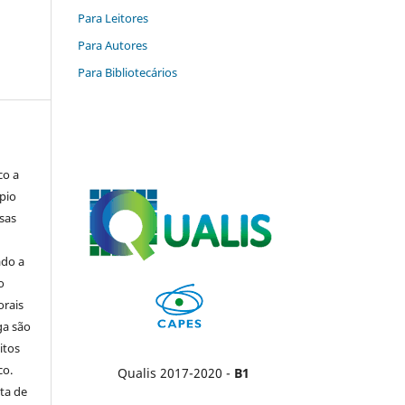
Para Leitores
Para Autores
Para Bibliotecários
co a
pio
sas
ado a
o
orais
ga são
itos
co.
Qualis 2017-2020 -
B1
ta de