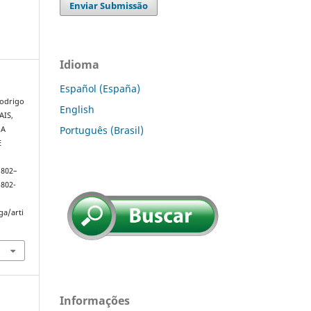
Enviar Submissão
Idioma
Español (España)
odrigo
English
AIS,
Português (Brasil)
 A
E
. 802–
p802-
ga/arti
Informações