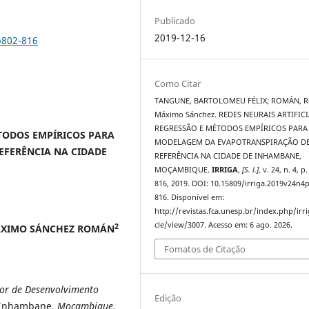
Publicado
2019-12-16
p802-816
Como Citar
TANGUNE, BARTOLOMEU FÉLIX; ROMÁN, R
Máximo Sánchez. REDES NEURAIS ARTIFICI
REGRESSÃO E MÉTODOS EMPÍRICOS PARA
ÉTODOS EMPÍRICOS PARA
MODELAGEM DA EVAPOTRANSPIRAÇÃO D
EFERÊNCIA NA CIDADE
REFERÊNCIA NA CIDADE DE INHAMBANE,
MOÇAMBIQUE.
IRRIGA
,
[S. l.]
, v. 24, n. 4, p
816, 2019. DOI: 10.15809/irriga.2019v24n4
816. Disponível em:
http://revistas.fca.unesp.br/index.php/irri
cle/view/3007. Acesso em: 6 ago. 2026.
2
ÁXIMO SÁNCHEZ ROMÁN
Fomatos de Citação
ior de Desenvolvimento
Edição
Inhambane,
Moçambique.