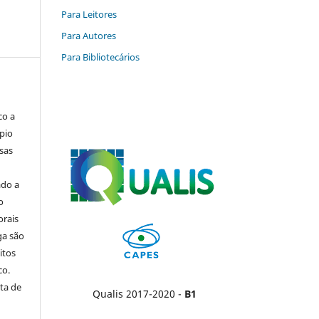
Para Leitores
Para Autores
Para Bibliotecários
co a
pio
sas
ado a
o
orais
ga são
itos
co.
ta de
Qualis 2017-2020 -
B1