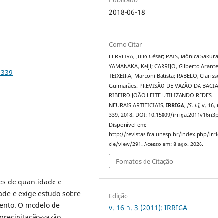
2018-06-18
Como Citar
FERREIRA, Julio César; PAIS, Mônica Sakura
YAMANAKA, Keiji; CARRIJO, Gilberto Arante
p339
TEIXEIRA, Marconi Batista; RABELO, Clariss
Guimarães. PREVISÃO DE VAZÃO DA BACI
RIBEIRO JOÃO LEITE UTILIZANDO REDES
NEURAIS ARTIFICIAIS.
IRRIGA
,
[S. l.]
, v. 16, 
339, 2018. DOI: 10.15809/irriga.2011v16n3
Disponível em:
http://revistas.fca.unesp.br/index.php/irri
cle/view/291. Acesso em: 8 ago. 2026.
Fomatos de Citação
es de quantidade e
ade e exige estudo sobre
Edição
ento. O modelo de
v. 16 n. 3 (2011): IRRIGA
precipitação-vazão