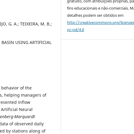
gratuito, com atribuições próprias, p
fins educacionais e não-comerciais. M
detalhes podem ser obtidos em
http://creativecommons.org/license
JO, G. A.; TEIXEIRA, M. B.;
nc-nd/4.0
 BASIN USING ARTIFICIAL
 behavior of the
iás, helping managers of
resented inflow
Artificial Neural
venberg-Marquardt
data of observed daily
ed by stations along of