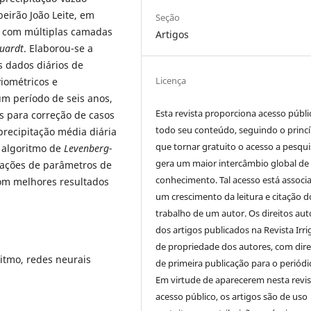
beirão João Leite, em
Seção
A) com múltiplas camadas
Artigos
uardt
. Elaborou-se a
s dados diários de
Licença
iométricos e
um período de seis anos,
Esta revista proporciona acesso públi
s para correção de casos
todo seu conteúdo, seguindo o princí
 precipitação média diária
que tornar gratuito o acesso a pesqui
o algoritmo de
Levenberg-
gera um maior intercâmbio global de
nações de parâmetros de
conhecimento. Tal acesso está associ
om melhores resultados
um crescimento da leitura e citação d
trabalho de um autor. Os direitos aut
dos artigos publicados na Revista Irri
de propriedade dos autores, com dire
itmo, redes neurais
de primeira publicação para o periódi
Em virtude de aparecerem nesta revis
acesso público, os artigos são de uso