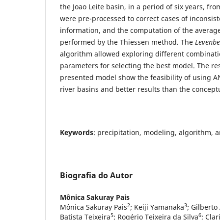
the Joao Leite basin, in a period of six years, fr
were pre-processed to correct cases of inconsis
information, and the computation of the average
performed by the Thiessen method. The
Levenbe
algorithm allowed exploring different combinati
parameters for selecting the best model. The re
presented model show the feasibility of using A
river basins and better results than the concept
Keywords
: precipitation, modeling, algorithm, a
Biografia do Autor
Mônica Sakuray Pais
2
3
Mônica Sakuray Pais
; Keiji Yamanaka
; Gilberto
5
6
Batista Teixeira
; Rogério Teixeira da Silva
; Cla