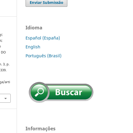
Enviar Submissão
Idioma
y;
Español (España)
s;
English
e
A DO
Português (Brasil)
n. 3, p.
p339.
ga/arti
Informações