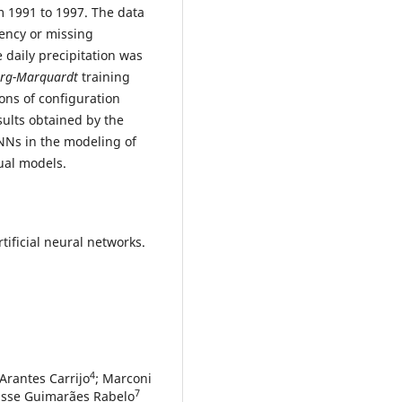
om 1991 to 1997. The data
tency or missing
 daily precipitation was
rg-Marquardt
training
ons of configuration
sults obtained by the
NNs in the modeling of
ual models.
rtificial neural networks.
4
 Arantes Carrijo
; Marconi
7
risse Guimarães Rabelo