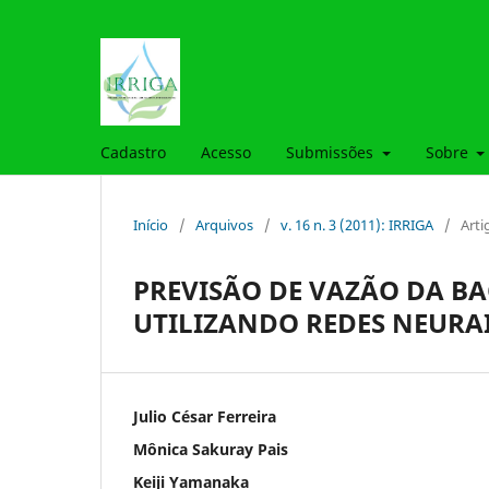
Cadastro
Acesso
Submissões
Sobre
Início
/
Arquivos
/
v. 16 n. 3 (2011): IRRIGA
/
Arti
PREVISÃO DE VAZÃO DA BAC
UTILIZANDO REDES NEURAI
Julio César Ferreira
Mônica Sakuray Pais
Keiji Yamanaka