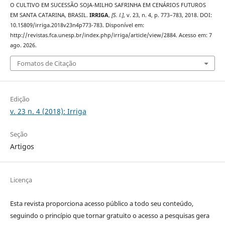
O CULTIVO EM SUCESSÃO SOJA-MILHO SAFRINHA EM CENÁRIOS FUTUROS
EM SANTA CATARINA, BRASIL.
IRRIGA
,
[S. l.]
, v. 23, n. 4, p. 773–783, 2018. DOI:
10.15809/irriga.2018v23n4p773-783. Disponível em:
http://revistas.fca.unesp.br/index.php/irriga/article/view/2884. Acesso em: 7
ago. 2026.
Fomatos de Citação
Edição
v. 23 n. 4 (2018): Irriga
Seção
Artigos
Licença
Esta revista proporciona acesso público a todo seu conteúdo,
seguindo o princípio que tornar gratuito o acesso a pesquisas gera