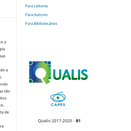
Para Leitores
Para Autores
Para Bibliotecários
co a
pio
sas
ado a
o
orais
ga são
itos
co.
ta de
Qualis 2017-2020 -
B1
ara