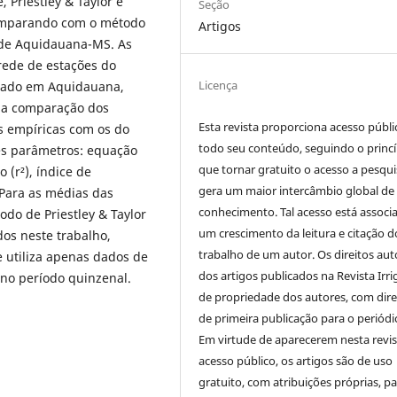
 Priestley & Taylor e
Seção
 comparando com o método
Artigos
 de Aquidauana-MS. As
 rede de estações do
Licença
tuado em Aquidauana,
a a comparação dos
Esta revista proporciona acesso públi
s empíricas com os do
todo seu conteúdo, seguindo o princí
es parâmetros: equação
que tornar gratuito o acesso a pesqui
 (r²), índice de
gera um maior intercâmbio global de
 Para as médias das
conhecimento. Tal acesso está associ
odo de Priestley & Taylor
um crescimento da leitura e citação d
os neste trabalho,
trabalho de um autor. Os direitos aut
 utiliza apenas dados de
dos artigos publicados na Revista Irri
o período quinzenal.
de propriedade dos autores, com dire
de primeira publicação para o periódi
Em virtude de aparecerem nesta revis
acesso público, os artigos são de uso
gratuito, com atribuições próprias, p