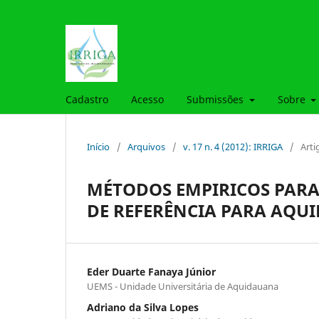
Cadastro
Acesso
Submissões
Sobre
Início
/
Arquivos
/
v. 17 n. 4 (2012): IRRIGA
/
Arti
MÉTODOS EMPIRICOS PARA
DE REFERÊNCIA PARA AQU
Eder Duarte Fanaya Júnior
UEMS - Unidade Universitária de Aquidauana
Adriano da Silva Lopes