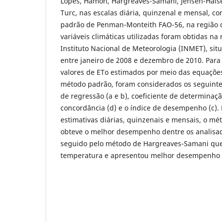
Lopes, Hamon, Hargreaves-Samani, Jensen-Haise,
Turc, nas escalas diária, quinzenal e mensal,
padrão de Penman-Monteith FAO-56, na região
variáveis climáticas utilizadas foram obtidas na
Instituto Nacional de Meteorologia (INMET), si
entre janeiro de 2008 e dezembro de 2010. Par
valores de ETo estimados por meio das equaçõe
método padrão, foram considerados os seguint
de regressão (a e b), coeficiente de determinação
concordância (d) e o índice de desempenho (c).
estimativas diárias, quinzenais e mensais, o mét
obteve o melhor desempenho dentre os analisad
seguido pelo método de Hargreaves-Samani que
temperatura e apresentou melhor desempenho n