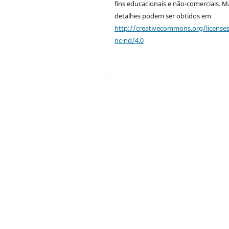
fins educacionais e não-comerciais. M
detalhes podem ser obtidos em
http://creativecommons.org/license
nc-nd/4.0