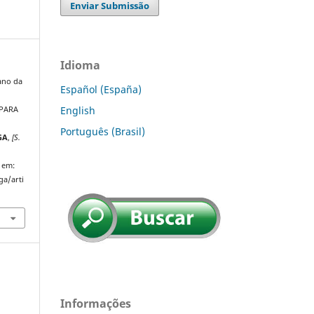
Enviar Submissão
Idioma
ano da
Español (España)
English
 PARA
Português (Brasil)
GA
,
[S.
 em:
ga/arti
Informações