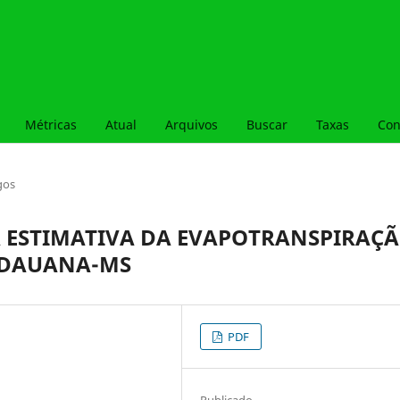
Métricas
Atual
Arquivos
Buscar
Taxas
Con
gos
 ESTIMATIVA DA EVAPOTRANSPIRAÇ
IDAUANA-MS
PDF
Publicado