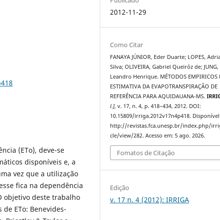
2012-11-29
Como Citar
FANAYA JÚNIOR, Eder Duarte; LOPES, Adri
Silva; OLIVEIRA, Gabriel Queiróz de; JUNG,
Leandro Henrique. MÉTODOS EMPIRICOS
p418
ESTIMATIVA DA EVAPOTRANSPIRAÇÃO DE
REFERÊNCIA PARA AQUIDAUANA-MS.
IRRI
l.]
, v. 17, n. 4, p. 418–434, 2012. DOI:
10.15809/irriga.2012v17n4p418. Disponível
http://revistas.fca.unesp.br/index.php/irri
cle/view/282. Acesso em: 5 ago. 2026.
ência (ETo), deve-se
Fomatos de Citação
ticos disponíveis e, a
uma vez que a utilização
resse fica na dependência
Edição
O objetivo deste trabalho
v. 17 n. 4 (2012): IRRIGA
s de ETo: Benevides-