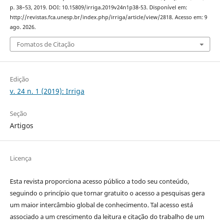
p. 38–53, 2019. DOI: 10.15809/irriga.2019v24n1p38-53. Disponível em:
http://revistas.fca.unesp.br/index.php/irriga/article/view/2818. Acesso em: 9
ago. 2026.
Fomatos de Citação
Edição
v. 24 n. 1 (2019): Irriga
Seção
Artigos
Licença
Esta revista proporciona acesso público a todo seu conteúdo,
seguindo o princípio que tornar gratuito o acesso a pesquisas gera
um maior intercâmbio global de conhecimento. Tal acesso está
associado a um crescimento da leitura e citação do trabalho de um