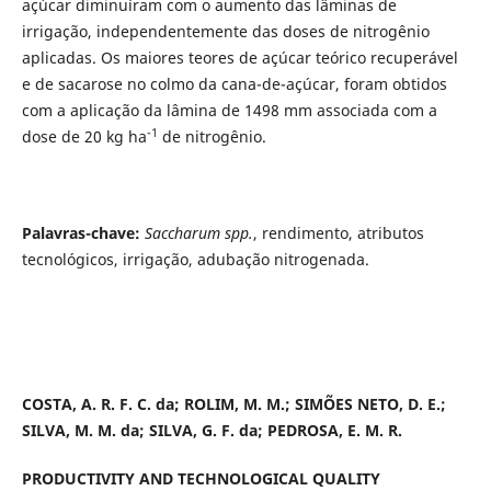
açúcar diminuíram com o aumento das lâminas de
irrigação, independentemente das doses de nitrogênio
aplicadas. Os maiores teores de açúcar teórico recuperável
e de sacarose no colmo da cana-de-açúcar, foram obtidos
com a aplicação da lâmina de 1498 mm associada com a
-1
dose de 20 kg ha
de nitrogênio.
Palavras-chave:
Saccharum spp.
, rendimento, atributos
tecnológicos, irrigação, adubação nitrogenada.
COSTA, A. R. F. C. da; ROLIM, M. M.; SIMÕES NETO, D. E.;
SILVA, M. M. da; SILVA, G. F. da; PEDROSA, E. M. R.
PRODUCTIVITY AND TECHNOLOGICAL QUALITY