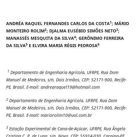
1
ANDRÉA RAQUEL FERNANDES CARLOS DA COSTA
; MÁRIO
2
3
MONTEIRO ROLIM
; DJALMA EUSÉBIO SIMÕES NETO
;
4
MANASSÉS MESQUITA DA SILVA
; GERÔNIMO FERREIRA
5
6
DA SILVA
E ELVIRA MARIA RÉGIS PEDROSA
1
Departamento de Engenharia Agrícola, UFRPE, Rua Dom
Manuel de Medeiros, s/n, Dois Irmãos, CEP: 52171-900, Recife-
PE, Brasil. E-mail: andrearaquel19@hotmail.com
2
Departamento de Engenharia Agrícola, UFRPE, Rua Dom
Manuel de Medeiros, s/n, Dois Irmãos, CEP: 52171-900, Recife-
PE, Brasil. E-mail: mariorolim10@uol.com.br
3
Estação Experimental de Cana-de-Açúcar, UFRPE, Rua Ângela
Cristina C. P. de Luna, s/n, Novo, CEP: 55914-030, Carpina-PE,