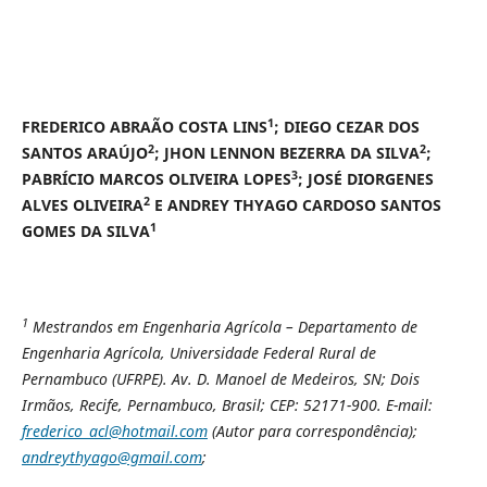
1
FREDERICO ABRAÃO COSTA LINS
; DIEGO CEZAR DOS
2
2
SANTOS ARAÚJO
; JHON LENNON BEZERRA DA SILVA
;
3
PABRÍCIO MARCOS OLIVEIRA LOPES
; JOSÉ DIORGENES
2
ALVES OLIVEIRA
E ANDREY THYAGO CARDOSO SANTOS
1
GOMES DA SILVA
1
Mestrandos em Engenharia Agrícola – Departamento de
Engenharia Agrícola, Universidade Federal Rural de
Pernambuco (UFRPE). Av. D. Manoel de Medeiros, SN; Dois
Irmãos, Recife, Pernambuco, Brasil; CEP: 52171-900. E-mail:
frederico_acl@hotmail.com
(Autor para correspondência);
andreythyago@gmail.com
;