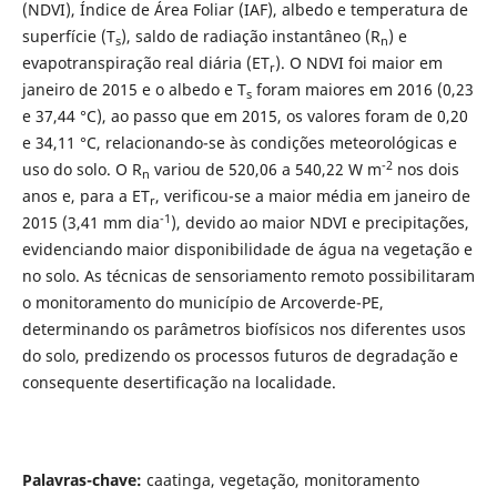
(NDVI), Índice de Área Foliar (IAF), albedo e temperatura de
superfície (T
), saldo de radiação instantâneo (R
) e
s
n
evapotranspiração real diária (ET
). O NDVI foi maior em
r
janeiro de 2015 e o albedo e T
foram maiores em 2016 (0,23
s
e 37,44 °C), ao passo que em 2015, os valores foram de 0,20
e 34,11 °C, relacionando-se às condições meteorológicas e
-2
uso do solo. O R
variou de 520,06 a 540,22 W m
nos dois
n
anos e, para a ET
, verificou-se a maior média em janeiro de
r
-1
2015 (3,41 mm dia
), devido ao maior NDVI e precipitações,
evidenciando maior disponibilidade de água na vegetação e
no solo. As técnicas de sensoriamento remoto possibilitaram
o monitoramento do município de Arcoverde-PE,
determinando os parâmetros biofísicos nos diferentes usos
do solo, predizendo os processos futuros de degradação e
consequente desertificação na localidade.
Palavras-chave:
caatinga, vegetação, monitoramento