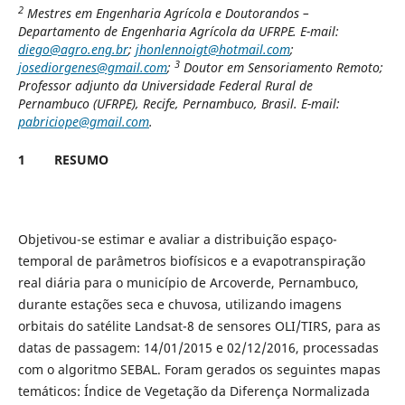
2
Mestres em Engenharia Agrícola e Doutorandos –
Departamento de Engenharia Agrícola da UFRPE. E-mail:
diego@agro.eng.br
;
jhonlennoigt@hotmail.com
;
3
josediorgenes@gmail.com
;
Doutor em Sensoriamento Remoto;
Professor adjunto da Universidade Federal Rural de
Pernambuco (UFRPE), Recife, Pernambuco, Brasil. E-mail:
pabriciope@gmail.com
.
1
RESUMO
Objetivou-se estimar e avaliar a distribuição espaço-
temporal de parâmetros biofísicos e a evapotranspiração
real diária para o município de Arcoverde, Pernambuco,
durante estações seca e chuvosa, utilizando imagens
orbitais do satélite Landsat-8 de sensores OLI/TIRS, para as
datas de passagem: 14/01/2015 e 02/12/2016, processadas
com o algoritmo SEBAL. Foram gerados os seguintes mapas
temáticos: Índice de Vegetação da Diferença Normalizada