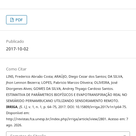
PDF
Publicado
2017-10-02
Como Citar
LINS, Frederico Abraão Costa; ARAÚJO, Diego Cezar dos Santos; DA SILVA,
Jhon Lennon Bezerra; LOPES, Pabricio Marcos Oliveira; OLIVEIRA, José
Diorgenes Alves; GOMES DA SILVA, Andrey Thyago Cardoso Santos.
ESTIMATIVA DE PARÂMETROS BIOFÍSICOS E EVAPOTRANSPIRAÇÃO REAL NO
SEMIÁRIDO PERNAMBUCANO UTILIZANDO SENSORIAMENTO REMOTO.
IRRIGA
,
[S. l.]
, v. 1, n. 1, p. 64–75, 2017. DOI: 10.15809/irriga.2017v1n1p64-75.
Disponível em:
http://revistas.fca.unesp.br/index.php/irriga/article/view/2801. Acesso em: 7
ago. 2026.
Fomatos de Citação