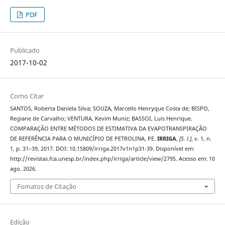
PDF
Publicado
2017-10-02
Como Citar
SANTOS, Roberta Daniela Silva; SOUZA, Marcello Henryque Costa de; BISPO,
Regiane de Carvalho; VENTURA, Kevim Muniz; BASSOI, Luis Henrique.
COMPARAÇÃO ENTRE MÉTODOS DE ESTIMATIVA DA EVAPOTRANSPIRAÇÃO
DE REFERÊNCIA PARA O MUNICÍPIO DE PETROLINA, PE.
IRRIGA
,
[S. l.]
, v. 1, n.
1, p. 31–39, 2017. DOI: 10.15809/irriga.2017v1n1p31-39. Disponível em:
http://revistas.fca.unesp.br/index.php/irriga/article/view/2795. Acesso em: 10
ago. 2026.
Fomatos de Citação
Edição