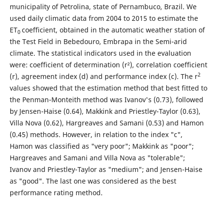
municipality of Petrolina, state of Pernambuco, Brazil. We
used daily climatic data from 2004 to 2015 to estimate the
ET
coefficient, obtained in the automatic weather station of
0
the Test Field in Bebedouro, Embrapa in the Semi-arid
climate. The statistical indicators used in the evaluation
were: coefficient of determination (r²), correlation coefficient
2
(r), agreement index (d) and performance index (c). The r
values showed that the estimation method that best fitted to
the Penman-Monteith method was Ivanov's (0.73), followed
by Jensen-Haise (0.64), Makkink and Priestley-Taylor (0.63),
Villa Nova (0.62), Hargreaves and Samani (0.53) and Hamon
(0.45) methods. However, in relation to the index "c",
Hamon was classified as "very poor"; Makkink as "poor";
Hargreaves and Samani and Villa Nova as "tolerable";
Ivanov and Priestley-Taylor as "medium"; and Jensen-Haise
as "good". The last one was considered as the best
performance rating method.