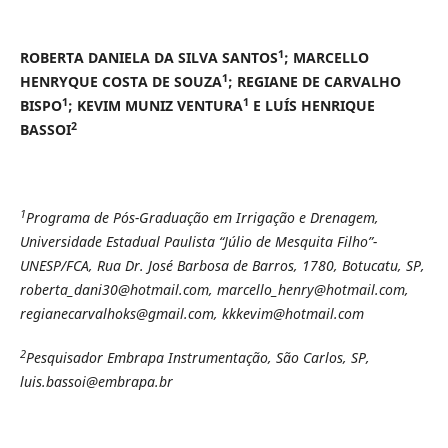
1
ROBERTA DANIELA DA SILVA SANTOS
; MARCELLO
1
HENRYQUE COSTA DE SOUZA
; REGIANE DE CARVALHO
1
1
BISPO
; KEVIM MUNIZ VENTURA
E
LUÍS HENRIQUE
2
BASSOI
1
Programa de Pós-Graduação em Irrigação e Drenagem,
Universidade Estadual Paulista “Júlio de Mesquita Filho”-
UNESP/FCA, Rua Dr. José Barbosa de Barros, 1780, Botucatu, SP,
roberta_dani30@hotmail.com, marcello_henry@hotmail.com,
regianecarvalhoks@gmail.com, kkkevim@hotmail.com
2
Pesquisador Embrapa Instrumentação, São Carlos, SP,
luis.bassoi@embrapa.br