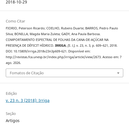
2018-10-29
Como Citar
FIORIO, Peterson Ricardo; COELHO, Rubens Duarte; BARROS, Pedro Paulo
Silva; BONILLA, Magda Maria Zuleta; GADY, Ana Paula Barbosa.
COMPORTAMENTO ESPECTRAL DE FOLHAS DA CANA-DE-AÇÚCAR NA
PRESENÇA DE DÉFICIT HÍDRICO.
IRRIGA
,
[S. l.]
, v. 23, n. 3, p. 609–621, 2018.
DOI: 10.15809/irriga.2018v23n3p609-621. Disponível em:
http://revistas.fca.unesp.br/index.php/irriga/article/view/2673. Acesso em: 7
ago. 2026.
Fomatos de Citação
Edição
v. 23 n. 3 (2018): Irriga
Seção
Artigos