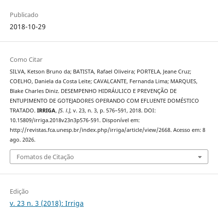
Publicado
2018-10-29
Como Citar
SILVA, Ketson Bruno da; BATISTA, Rafael Oliveira; PORTELA, Jeane Cruz;
COELHO, Daniela da Costa Leite; CAVALCANTE, Fernanda Lima; MARQUES,
Blake Charles Diniz. DESEMPENHO HIDRÁULICO E PREVENÇÃO DE
ENTUPIMENTO DE GOTEJADORES OPERANDO COM EFLUENTE DOMÉSTICO
TRATADO.
IRRIGA
,
[S. l.]
, v. 23, n. 3, p. 576–591, 2018. DOI:
10.15809/irriga.2018v23n3p576-591. Disponível em:
http://revistas.fca.unesp.br/index.php/irriga/article/view/2668. Acesso em: 8
ago. 2026.
Fomatos de Citação
Edição
v. 23 n. 3 (2018): Irriga