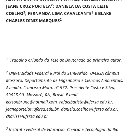
2
JEANE CRUZ PORTELA
; DANIELA DA COSTA LEITE
2
3
COELHO
; FERNANDA LIMA CAVALCANTE
E BLAKE
2
CHARLES DINIZ MARQUES
1
Trabalho oriundo da Tese de Doutorado do primeiro autor.
2
Universidade Federal Rural do Semi-Árido, UFERSA câmpus
Mossoró, Departamento de Engenharia e Ciências Ambientais,
Avenida. Francisco Mota, n° 572, Presidente Costa e Silva,
59625-90, Mossoró, RN, Brasil. E-mail:
ketsonbruno@hotmail.com, rafaelbatista@ufersa.edu.br,
jeaneportela@ufersa.edu.br, daniela.coelho@ufersa.edu.br,
charles@ufersa.edu.br
3
Instituto Federal de Educação, Ciência e Tecnologia do Rio