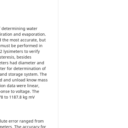
f determining water
iration and evaporation.
d the most accurate, but
on must be performed in
2 lysimeters to verify
steresis, besides
eters had diameter and
eter for determination of
 and storage system. The
oad and unload know mass
tion data were linear,
ponse to voltage. The
78 to 1187.8 kg mV
olute error ranged from
imeters. The accuracy for