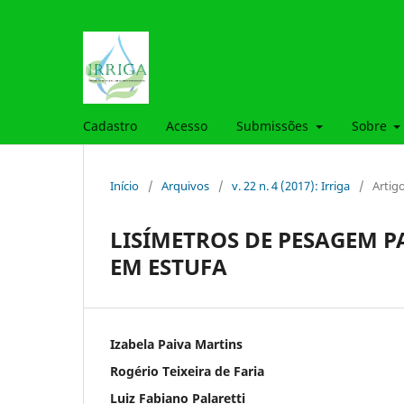
Cadastro
Acesso
Submissões
Sobre
Início
/
Arquivos
/
v. 22 n. 4 (2017): Irriga
/
Artig
LISÍMETROS DE PESAGEM 
EM ESTUFA
Izabela Paiva Martins
Rogério Teixeira de Faria
Luiz Fabiano Palaretti