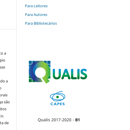
Para Leitores
Para Autores
Para Bibliotecários
co a
pio
sas
ado a
o
orais
ga são
itos
co.
Qualis 2017-2020 -
B1
ta de