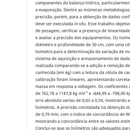
componentes do balanço hídrico, particularmen
a evaporação. Dentre as inúmeras metodologias
precisão, porém, para a obtenção de dados confi
deve ser executada
in situ
. Esse trabalho objetiv
de pesagem, verificar a presença de linearidade
e avaliar a precisão dos equipamentos. Os lisí
diâmetro e profundidade de 30 cm, com uma cé
lisímetro para a determinação da variação de m
sistema de aquisição e armazenamento de dados.
realizada comparando-se a adição e remoção d
conhecida (em kg) com a leitura da célula de c
calibração foram lineares, apresentando correlaç
massa em resposta a voltagem. Os coeficientes 
-1
de 762,78 a 1187,8 kg mV
e -444,99 a -798,00 k
erro absoluto variou de 0,03 a 0,54, mostrando a
lisímetros. A precisão constatada na obtenção d
de 0,79 mm, com o índice de concordância de Wil
mostrando a concordância entre os valores esti
Conclui-se que os lisímetros são adequados par