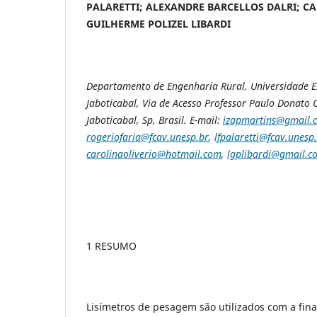
PALARETTI; ALEXANDRE BARCELLOS DALRI; CA
GUILHERME POLIZEL LIBARDI
Departamento de Engenharia Rural, Universidade E
Jaboticabal, Via de Acesso Professor Paulo Donato C
Jaboticabal, Sp, Brasil. E-mail:
izapmartins@gmail.
rogeriofaria@fcav.unesp.br
,
lfpalaretti@fcav.unesp
carolinaoliverio@hotmail.com
,
lgplibardi@gmail.c
1 RESUMO
Lisímetros de pesagem são utilizados com a fin