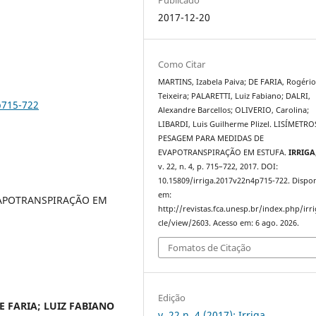
2017-12-20
Como Citar
MARTINS, Izabela Paiva; DE FARIA, Rogéri
Teixeira; PALARETTI, Luiz Fabiano; DALRI,
p715-722
Alexandre Barcellos; OLIVERIO, Carolina;
LIBARDI, Luis Guilherme Plizel. LISÍMETRO
PESAGEM PARA MEDIDAS DE
EVAPOTRANSPIRAÇÃO EM ESTUFA.
IRRIGA
v. 22, n. 4, p. 715–722, 2017. DOI:
10.15809/irriga.2017v22n4p715-722. Dispon
em:
VAPOTRANSPIRAÇÃO EM
http://revistas.fca.unesp.br/index.php/irri
cle/view/2603. Acesso em: 6 ago. 2026.
Fomatos de Citação
Edição
E FARIA; LUIZ FABIANO
v. 22 n. 4 (2017): Irriga