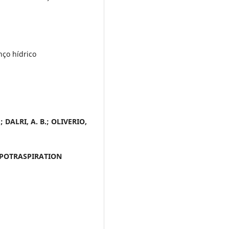
anço hídrico
.; DALRI, A. B.; OLIVERIO,
APOTRASPIRATION