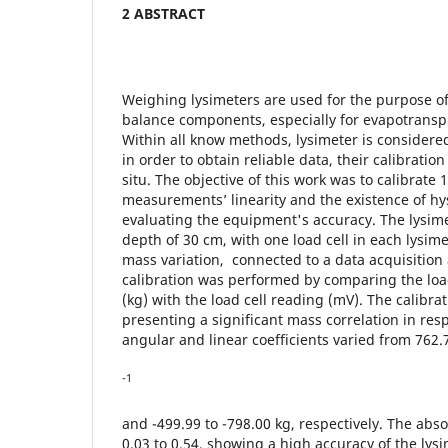
2 ABSTRACT
Weighing lysimeters are used for the purpose o
balance components, especially for evapotransp
Within all know methods, lysimeter is considere
in order to obtain reliable data, their calibrati
situ. The objective of this work was to calibrate 1
measurements’ linearity and the existence of hy
evaluating the equipment's accuracy. The lysim
depth of 30 cm, with one load cell in each lysim
mass variation, connected to a data acquisition
calibration was performed by comparing the l
(kg) with the load cell reading (mV). The calibra
presenting a significant mass correlation in res
angular and linear coefficients varied from 762.
-1
and -499.99 to -798.00 kg, respectively. The abs
0.03 to 0.54, showing a high accuracy of the lys