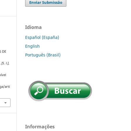
Enviar Submissão
Idioma
o
Español (España)
English
S DE
Português (Brasil)
,
[S. l.]
,
ível
ga/arti
Informações