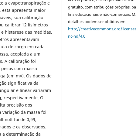
te a evapotranspiração e
gratuito, com atribuições próprias, p
, esta apresenta maior
fins educacionais e não-comerciais. M
áveis, sua calibração
detalhes podem ser obtidos em
ou calibrar 12 lisímetros
http://creativecommons.org/license
 e histerese das medidas,
nc-nd/4.0
metros apresentavam
lula de carga em cada
assa, acoplada a um
 A calibração foi
e pesos com massa
arga (em mV). Os dados de
ão significativa da
angular e linear variaram
g, respectivamente. O
lta precisão dos
a variação da massa foi
lmott foi de 0,99,
mados e os observados.
a a determinação da