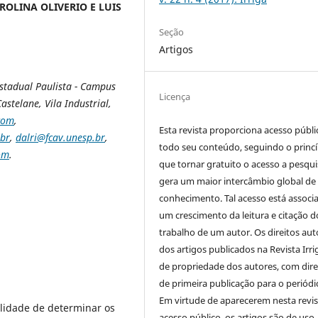
ROLINA OLIVERIO E LUIS
Seção
Artigos
stadual Paulista - Campus
Licença
astelane, Vila Industrial,
com
,
Esta revista proporciona acesso públi
.br
,
dalri@fcav.unesp.br
,
todo seu conteúdo, seguindo o princí
om
.
que tornar gratuito o acesso a pesqui
gera um maior intercâmbio global de
conhecimento. Tal acesso está associ
um crescimento da leitura e citação d
trabalho de um autor. Os direitos aut
dos artigos publicados na Revista Irri
de propriedade dos autores, com dire
de primeira publicação para o periódi
Em virtude de aparecerem nesta revis
alidade de determinar os
acesso público, os artigos são de uso