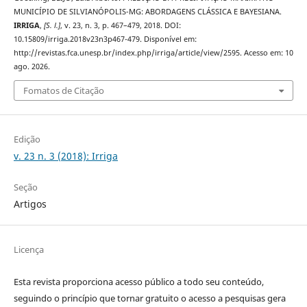
MUNICÍPIO DE SILVIANÓPOLIS-MG: ABORDAGENS CLÁSSICA E BAYESIANA.
IRRIGA
,
[S. l.]
, v. 23, n. 3, p. 467–479, 2018. DOI:
10.15809/irriga.2018v23n3p467-479. Disponível em:
http://revistas.fca.unesp.br/index.php/irriga/article/view/2595. Acesso em: 10
ago. 2026.
Fomatos de Citação
Edição
v. 23 n. 3 (2018): Irriga
Seção
Artigos
Licença
Esta revista proporciona acesso público a todo seu conteúdo,
seguindo o princípio que tornar gratuito o acesso a pesquisas gera