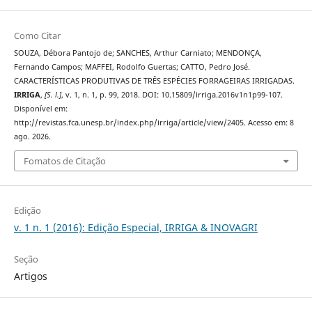
Como Citar
SOUZA, Débora Pantojo de; SANCHES, Arthur Carniato; MENDONÇA,
Fernando Campos; MAFFEI, Rodolfo Guertas; CATTO, Pedro José.
CARACTERÍSTICAS PRODUTIVAS DE TRÊS ESPÉCIES FORRAGEIRAS IRRIGADAS.
IRRIGA
,
[S. l.]
, v. 1, n. 1, p. 99, 2018. DOI: 10.15809/irriga.2016v1n1p99-107.
Disponível em:
http://revistas.fca.unesp.br/index.php/irriga/article/view/2405. Acesso em: 8
ago. 2026.
Fomatos de Citação
Edição
v. 1 n. 1 (2016): Edição Especial, IRRIGA & INOVAGRI
Seção
Artigos