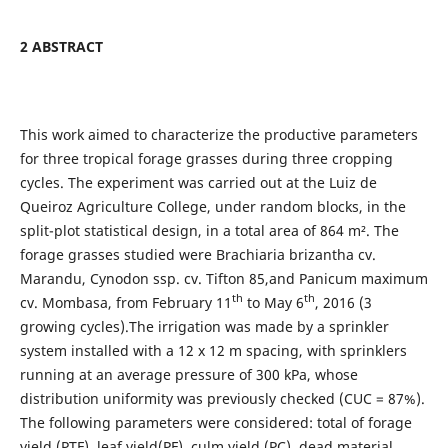
2 ABSTRACT
This work aimed to characterize the productive parameters
for three tropical forage grasses during three cropping
cycles. The experiment was carried out at the Luiz de
Queiroz Agriculture College, under random blocks, in the
split-plot statistical design, in a total area of 864 m². The
forage grasses studied were Brachiaria brizantha cv.
Marandu, Cynodon ssp. cv. Tifton 85,and Panicum maximum
th
th
cv. Mombasa, from February 11
to May 6
, 2016 (3
growing cycles).The irrigation was made by a sprinkler
system installed with a 12 x 12 m spacing, with sprinklers
running at an average pressure of 300 kPa, whose
distribution uniformity was previously checked (CUC = 87%).
The following parameters were considered: total of forage
yield (PTF), leaf yield(PF), culm yield (PC), dead material