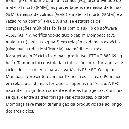
folhas (PF), produtividade de colmos (PC), produtividade de
material morto (PMM), as porcentagens de massa de folhas
(%MF), massa de colmos (%MC) e material morto (%MM) e a
-1
razão folha colmo
(RFC). A análise estatística de
comparações múltiplas foi feita com o auxílio do software
ASSISTAT 7.7, verificando-se que o capim Mombaça teve
-1
maior PTF (5.285,07 kg ha
) em relação às demais espécies
(nível α=0,01 de significância). Na média das três
forrageiras, o 2º ciclo foi o mais produtivo (PTF = 3.883,69 kg
-1
ha
). Também foi constatada a interação entre forrageiras e
ciclos de crescimento para as variáveis PF e PC. O capim
Mombaça apresentou a maior PF nos três ciclos, e PC maior
o
em relação às demais forrageiras apenas no 1
ciclo. A RFC
não diferiu significativamente entre as forrageiras. Conclui-
se que, dentre as três forrageiras estudadas, o capim
Mombaça teve maior diminuição da produtividade ao longo
dos três ciclos.