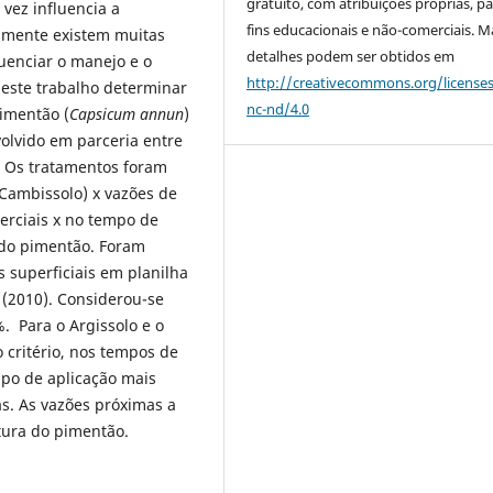
gratuito, com atribuições próprias, p
 vez influencia a
fins educacionais e não-comerciais. M
lmente existem muitas
detalhes podem ser obtidos em
uenciar o manejo e o
http://creativecommons.org/license
 este trabalho determinar
nc-nd/4.0
pimentão (
Capsicum annun
)
volvido em parceria entre
. Os tratamentos foram
 Cambissolo) x vazões de
erciais x no tempo de
a do pimentão. Foram
 superficiais em planilha
. (2010). Considerou-se
. Para o Argissolo e o
critério, nos tempos de
empo de aplicação mais
as. As vazões próximas a
tura do pimentão.