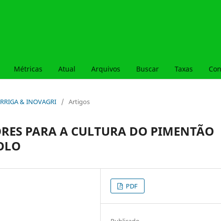
Métricas
Atual
Arquivos
Buscar
Taxas
Con
l, IRRIGA & INOVAGRI
/
Artigos
ORES PARA A CULTURA DO PIMENTÃO
SOLO
PDF
Publicado