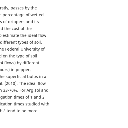
rstly, passes by the
he percentage of wetted
 of drippers and its
 the cost of the
o estimate the ideal flow
fferent types of soil.
e Federal University of
on the type of soil
24 flows) by different
hours) in pepper.
e superficial bulbs in a
l. (2010). The ideal flow
 33-70%. For Argisol and
rigation times of 1 and 2
lication times studied with
.h-¹ tend to be more