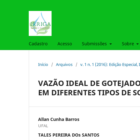
Cadastro
Acesso
Submissões
Sobre
Início
/
Arquivos
/
v. 1 n. 1 (2016): Edição Especia
VAZÃO IDEAL DE GOTEJAD
EM DIFERENTES TIPOS DE 
Allan Cunha Barros
UFAL
TALES PEREIRA DOs SANTOS