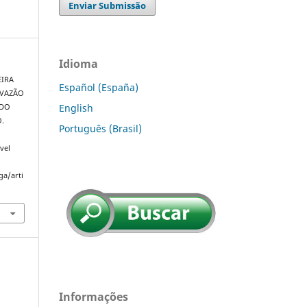
Enviar Submissão
Idioma
EIRA
Español (España)
 VAZÃO
English
 DO
.
Português (Brasil)
vel
ga/arti
Informações