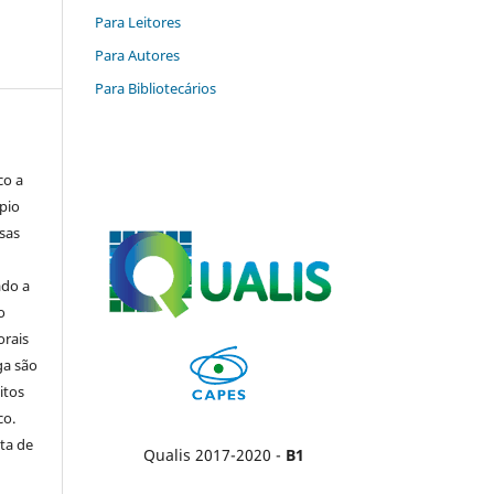
Para Leitores
Para Autores
Para Bibliotecários
co a
pio
sas
ado a
o
orais
ga são
itos
co.
ta de
Qualis 2017-2020 -
B1