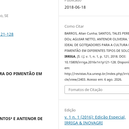
2018-06-18
o, SE
Como Citar
121-128
BARROS, Allan Cunha; SANTOS, TALES PER
DOs; AGUIAR NETTO, ANTENOR OLIVEIRA.
IDEAL DE GOTEJADORES PARA A CULTURA
PIMENTÃO EM DIFERENTES TIPOS DE SOLO
IRRIGA
,
[S. l.]
, v. 1, n. 1, p. 121, 2018. DOI:
10.15809/irriga.2016v1n1p121-128. Disponí
em:
URA DO PIMENTÃO EM
http://revistas.fca.unesp.br/index.php/irri
cle/view/2403. Acesso em: 6 ago. 2026.
Fomatos de Citação
Edição
v. 1 n. 1 (2016): Edição Especial,
ANTOS² E ANTENOR DE
IRRIGA & INOVAGRI