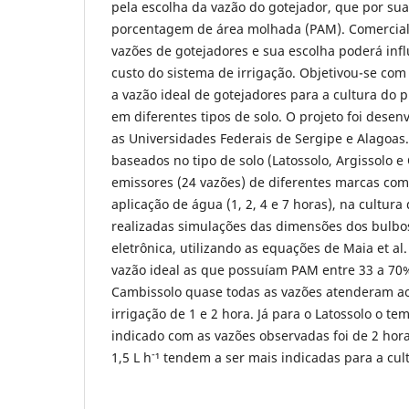
pela escolha da vazão do gotejador, que por sua
porcentagem de área molhada (PAM). Comercia
vazões de gotejadores e sua escolha poderá infl
custo do sistema de irrigação. Objetivou-se com
a vazão ideal de gotejadores para a cultura do 
em diferentes tipos de solo. O projeto foi desen
as Universidades Federais de Sergipe e Alagoas
baseados no tipo de solo (Latossolo, Argissolo e
emissores (24 vazões) de diferentes marcas com
aplicação de água (1, 2, 4 e 7 horas), na cultur
realizadas simulações das dimensões dos bulbos
eletrônica, utilizando as equações de Maia et al
vazão ideal as que possuíam PAM entre 33 a 70%
Cambissolo quase todas as vazões atenderam ao 
irrigação de 1 e 2 hora. Já para o Latossolo o t
indicado com as vazões observadas foi de 2 hor
-
1,5 L h
¹ tendem a ser mais indicadas para a cul