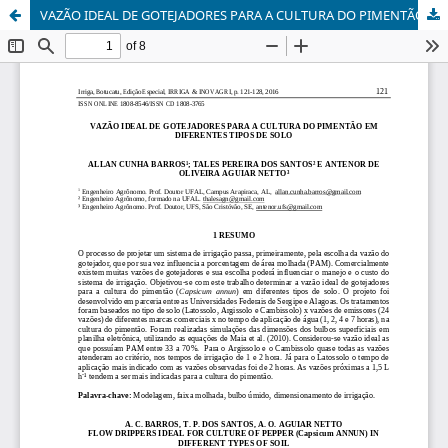
VAZÃO IDEAL DE GOTEJADORES PARA A CULTURA DO PIMENTÃO EM DIFERENTES TIPOS DE SOLO